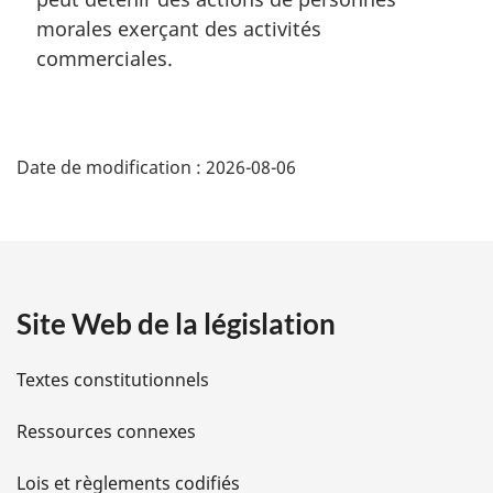
r
morales exerçant des activités
g
commerciales.
i
n
a
D
l
e
Date de modification :
2026-08-06
é
:
t
a
Site Web de la législation
i
l
Textes constitutionnels
s
Ressources connexes
d
Lois et règlements codifiés