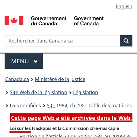
Language
English
Passer
Passer
Passer
au
à
à
selection
contenu
«
la
principal
À
version
propos
HTML
Recherche
R
Rec
de
simplifiée
d
ce
C
Menu
site
MENU
PRINCIPAL
You
Canada.ca
Ministère de la Justice
are
Site Web de la législation
Législation
here:
Lois codifiées
S.C.
1984, ch. 18 - Table des matières
Cette page Web a été archivée dans le Web.
Loi sur les Naskapis et la Commission crie-naskapie
Version de l'article 22 du 2002-12-31 au 2018-03-