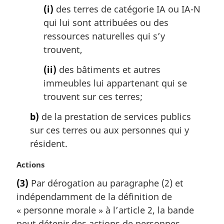
g
(i)
des terres de catégorie IA ou IA-N
i
qui lui sont attribuées ou des
n
a
ressources naturelles qui s’y
l
trouvent,
e
:
(ii)
des bâtiments et autres
immeubles lui appartenant qui se
trouvent sur ces terres;
b)
de la prestation de services publics
sur ces terres ou aux personnes qui y
résident.
N
Actions
o
(3)
Par dérogation au paragraphe (2) et
t
indépendamment de la définition de
e
m
« personne morale » à l’article 2, la bande
a
peut détenir des actions de personnes