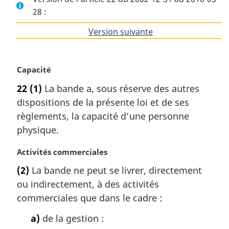
28 :
Version suivante
de
l'article
N
Capacité
o
22
(1)
La bande a, sous réserve des autres
t
dispositions de la présente loi et de ses
e
m
règlements, la capacité d’une personne
a
physique.
r
g
N
Activités commerciales
i
o
(2)
La bande ne peut se livrer, directement
n
t
a
ou indirectement, à des activités
e
l
m
commerciales que dans le cadre :
e
a
:
a)
de la gestion :
r