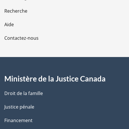
e
Recherche
l
Aide
a
Contactez-nous
p
a
g
Ministère de la Justice Canada
e
Droit de la famille
Justice pénale
Financement