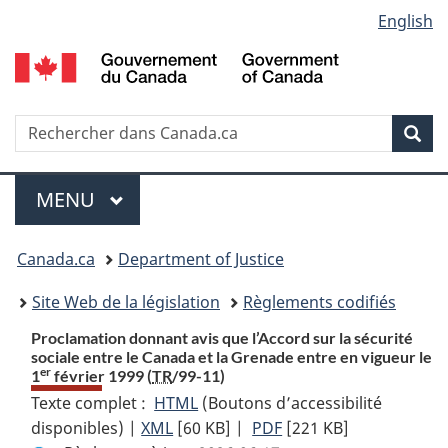
Language
English
Passer
Passer
Passer
au
à
à
selection
contenu
«
la
principal
À
version
propos
HTML
Recherche
R
Rec
de
simplifiée
d
ce
C
Menu
site
MENU
PRINCIPAL
You
Canada.ca
Department of Justice
are
Site Web de la législation
Règlements codifiés
here:
Proclamation donnant avis que l’Accord sur la sécurité
sociale entre le Canada et la Grenade entre en vigueur le
er
1
février 1999 (
TR
/99-11)
Texte complet :
HTML
Texte
(Boutons d’accessibilité
disponibles) |
XML
Texte
[60 KB]
complet
|
PDF
Texte
[221 KB]