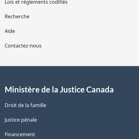
Lois et règlements codifiés
e
Recherche
l
Aide
a
Contactez-nous
p
a
g
Ministère de la Justice Canada
e
Droit de la famille
Justice pénale
Financement