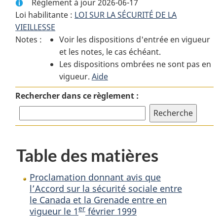
Règlement à jour 2026-06-17
complet
:
complet
Loi habilitante :
LOI SUR LA SÉCURITÉ DE LA
:
Proclamation
:
VIEILLESSE
Proclamation
donnant
Proclamation
Notes :
Voir les dispositions d'entrée en vigueur
donnant
avis
donnant
et les notes, le cas échéant.
avis
que
avis
Les dispositions ombrées ne sont pas en
que
l’Accord
que
vigueur.
l’Accord
Aide
sur
l’Accord
sur
la
sur
Rechercher dans ce règlement :
la
sécurité
la
sécurité
sociale
sécurité
sociale
entre
sociale
entre
le
entre
Table des matières
le
Canada
le
Canada
et
Canada
et
la
et
Proclamation donnant avis que
la
Grenade
la
l’Accord sur la sécurité sociale entre
le Canada et la Grenade entre en
Grenade
entre
Grenade
er
vigueur le 1
février 1999
entre
en
entre