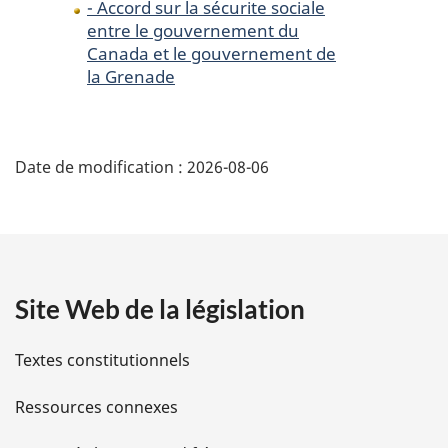
- Accord sur la sécurite sociale
en
vigueur
en
entre le gouvernement du
vigueur
le
vigueur
Canada et le gouvernement de
er
le
1
le
la Grenade
er
er
1
février
1
février
1999
février
1999
1999
D
Date de modification :
2026-08-06
é
t
a
Site Web de la législation
i
l
Textes constitutionnels
s
Ressources connexes
d