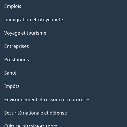
Thèmes
Emplois
et
Immigration et citoyenneté
sujets
Voyage et tourisme
Entreprises
Prestations
Santé
Impôts
Environnement et ressources naturelles
Sécurité nationale et défense
Culture, histoire et sport