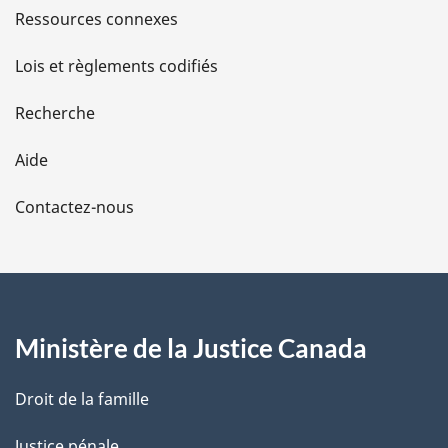
s
Ressources connexes
des
affaires
des
d
affaires
extérieures
affaires
Lois et règlements codifiés
extérieures
extérieures
e
Recherche
l
Aide
a
Contactez-nous
p
a
g
Ministère de la Justice Canada
e
Droit de la famille
Justice pénale