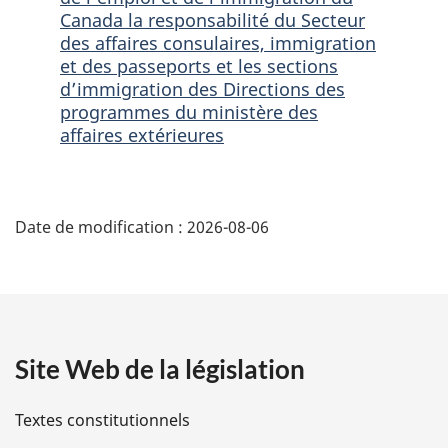
Canada la responsabilité du Secteur
Secteur
des
Secteur
des affaires consulaires, immigration
des
affaires
des
et des passeports et les sections
affaires
consulaires,
affaires
d’immigration des Directions des
consulaires,
immigration
consulaires,
programmes du ministère des
immigration
et
immigration
affaires extérieures
et
des
et
des
passeports
des
D
passeports
et
passeports
et
les
et
Date de modification :
2026-08-06
é
les
sections
les
sections
d’immigration
sections
t
d’immigration
des
d’immigration
des
Directions
des
a
Directions
des
Directions
Site Web de la législation
i
des
programmes
des
programmes
du
programmes
l
Textes constitutionnels
du
ministère
du
ministère
des
ministère