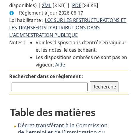
disponibles) |
XML
Texte
[3 KB]
complet
|
PDF
Texte
[84 KB]
Règlement à jour 2026-06-17
complet
:
complet
Loi habilitante :
LOI SUR LES RESTRUCTURATIONS ET
:
Décret
:
LES TRANSFERTS D’ATTRIBUTIONS DANS
Décret
transférant
Décret
L’ADMINISTRATION PUBLIQUE
transférant
à
transférant
Notes :
Voir les dispositions d'entrée en vigueur
à
la
à
et les notes, le cas échéant.
la
Commission
la
Les dispositions ombrées ne sont pas en
Commission
de
Commission
vigueur.
de
Aide
l’emploi
de
l’emploi
et
l’emploi
Rechercher dans ce règlement :
et
de
et
de
l’immigration
de
l’immigration
du
l’immigration
du
Canada
du
Table des matières
Canada
la
Canada
la
responsabilité
la
responsabilité
du
responsabilité
Décret transférant à la Commission
du
Secteur
du
de l’emploi et de l’immigration du