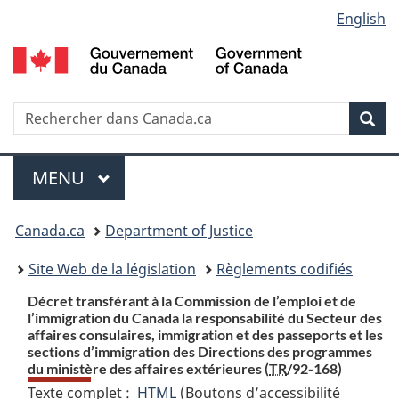
Language
English
Passer
Passer
Passer
au
à
à
selection
contenu
«
la
principal
À
version
propos
HTML
Recherche
R
Rec
de
simplifiée
d
ce
C
Menu
site
MENU
PRINCIPAL
You
Canada.ca
Department of Justice
are
Site Web de la législation
Règlements codifiés
here:
Décret transférant à la Commission de l’emploi et de
l’immigration du Canada la responsabilité du Secteur des
affaires consulaires, immigration et des passeports et les
sections d’immigration des Directions des programmes
du ministère des affaires extérieures (
TR
/92-168)
Texte complet :
HTML
Texte
(Boutons d’accessibilité