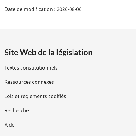
D
Date de modification :
2026-08-06
é
t
a
Site Web de la législation
i
l
Textes constitutionnels
s
Ressources connexes
d
Lois et règlements codifiés
e
Recherche
l
Aide
a