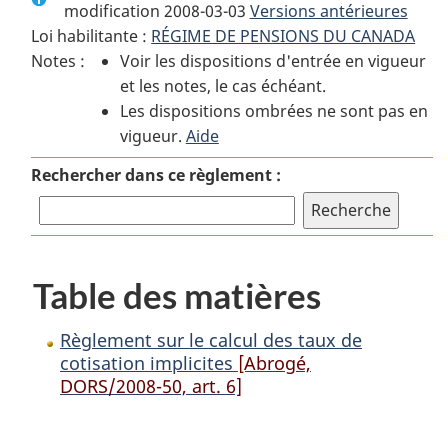
modification 2008-03-03
:
Règlement
Versions antérieures
:
Loi habilitante :
RÉGIME DE PENSIONS DU CANADA
Règlement
sur
Règlement
Notes :
Voir les dispositions d'entrée en vigueur
sur
le
sur
et les notes, le cas échéant.
le
calcul
le
Les dispositions ombrées ne sont pas en
calcul
des
calcul
vigueur.
des
Aide
taux
des
taux
de
taux
Rechercher dans ce règlement :
de
cotisation
de
cotisation
implicites
cotisation
implicites
implicites
Table des matières
Règlement sur le calcul des taux de
cotisation implicites
[Abrogé,
DORS/2008-50, art. 6]