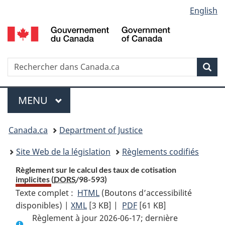
Language
English
Passer
Passer
Passer
au
à
à
selection
contenu
«
la
principal
À
version
propos
HTML
Recherche
R
Rec
de
simplifiée
d
ce
C
Menu
site
MENU
PRINCIPAL
You
Canada.ca
Department of Justice
are
Site Web de la législation
Règlements codifiés
here:
Règlement sur le calcul des taux de cotisation
implicites (
DORS
/98-593)
Texte complet :
HTML
Texte
(Boutons d’accessibilité
disponibles) |
XML
Texte
[3 KB]
complet
|
PDF
Texte
[61 KB]
Règlement à jour 2026-06-17; dernière
complet
:
complet