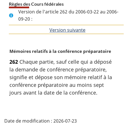
Règles des Cours fédérales
Version de l'article 262 du 2006-03-22 au 2006-
09-20 :
Version suivante
de
l'article
N
Mémoires relatifs à la conférence préparatoire
o
262
Chaque partie, sauf celle qui a déposé
t
la demande de conférence préparatoire,
e
m
signifie et dépose son mémoire relatif à la
a
conférence préparatoire au moins sept
r
jours avant la date de la conférence.
g
i
n
D
a
l
Date de modification :
2026-07-23
é
e