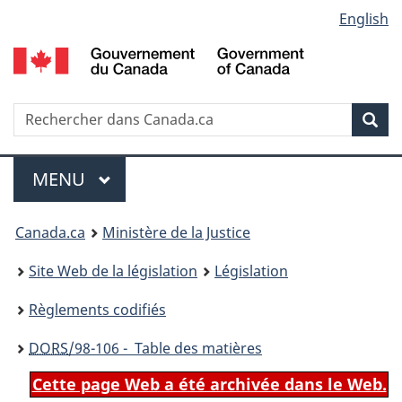
Language
English
Passer
Passer
Passer
au
à
à
selection
contenu
«
la
principal
À
version
propos
HTML
Recherche
R
Rec
de
simplifiée
d
ce
C
Menu
site
MENU
PRINCIPAL
You
Canada.ca
Ministère de la Justice
are
Site Web de la législation
Législation
here:
Règlements codifiés
DORS
/98-106 - Table des matières
Cette page Web a été archivée dans le Web.