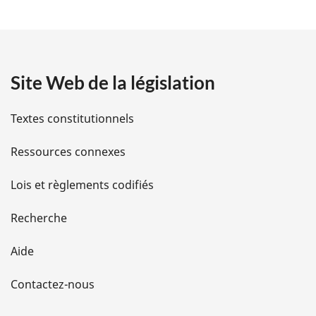
:
t
a
Site Web de la législation
i
l
Textes constitutionnels
s
Ressources connexes
d
Lois et règlements codifiés
e
Recherche
l
Aide
a
Contactez-nous
p