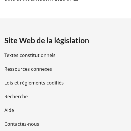
é
t
a
Site Web de la législation
i
l
Textes constitutionnels
s
Ressources connexes
d
Lois et règlements codifiés
e
Recherche
l
Aide
a
Contactez-nous
p