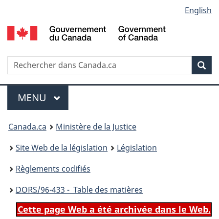
Language
English
Passer
Passer
Passer
au
à
à
selection
contenu
«
la
principal
À
version
propos
HTML
Recherche
R
Rec
de
simplifiée
d
ce
C
Menu
site
MENU
PRINCIPAL
You
Canada.ca
Ministère de la Justice
are
Site Web de la législation
Législation
here:
Règlements codifiés
DORS
/96-433 - Table des matières
Cette page Web a été archivée dans le Web.