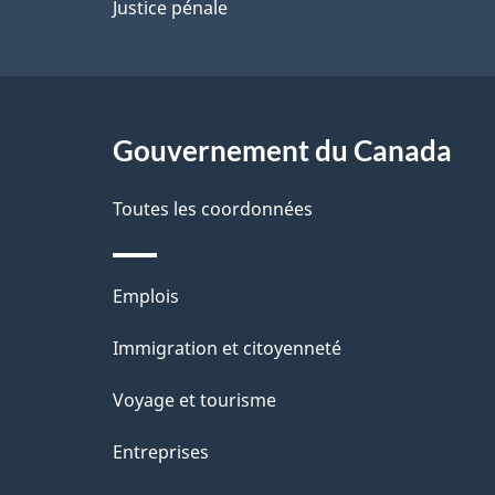
p
Justice pénale
a
g
Gouvernement du Canada
e
Toutes les coordonnées
Thèmes
Emplois
et
Immigration et citoyenneté
sujets
Voyage et tourisme
Entreprises