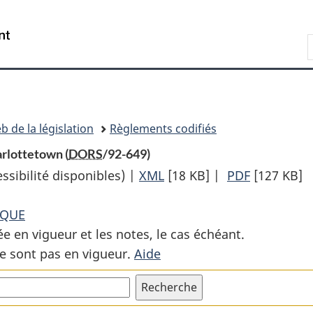
Passer
Passer
Passer
au
à
à
Recherche
contenu
«
la
principal
À
version
propos
HTML
de
simplifiée
ce
b de la législation
Règlements codifiés
site
rlottetown (
DORS
/92-649)
sibilité disponibles) |
XML
Texte
[18 KB]
|
PDF
Texte
[127 KB]
complet
complet
IQUE
:
:
ée en vigueur et les notes, le cas échéant.
Règlement
Règlemen
e sont pas en vigueur.
Aide
de
de
zonage
zonage
de
de
l’aéroport
l’aéroport