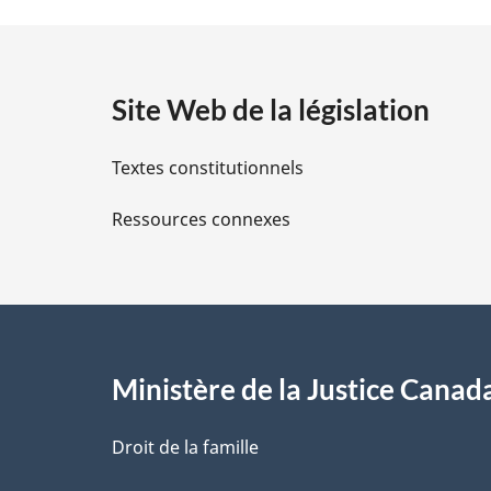
t
a
Site Web de la législation
i
Textes constitutionnels
l
Ressources connexes
s
d
e
l
Ministère de la Justice Canad
a
Droit de la famille