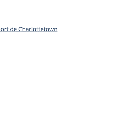
de
de
Charlottetown
Charlotte
ort de Charlottetown