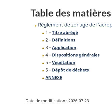
de
Table des matières
Charlottetown
Règlement de zonage de l’aérop
1 -
Titre abrégé
2 -
Définitions
3 -
Application
4 -
Dispositions générales
5 -
Végétation
6 -
Dépôt de déchets
ANNEXE
D
Date de modification :
2026-07-23
é