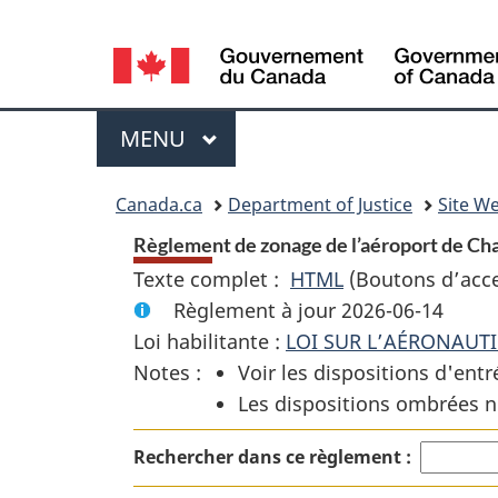
Language
selection
Menu
MENU
PRINCIPAL
You
Canada.ca
Department of Justice
Site We
are
Règlement de zonage de l’aéroport de Cha
Texte complet :
HTML
Texte
(Boutons d’acces
here:
Règlement à jour 2026-06-14
complet
Loi habilitante :
LOI SUR L’AÉRONAUT
:
Notes :
Voir les dispositions d'entr
Règlement
Les dispositions ombrées n
de
zonage
Rechercher dans ce règlement :
de
l’aéroport