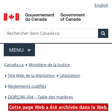
Language
English
Passer
Passer
Passer
au
à
à
selection
contenu
«
la
principal
À
version
propos
HTML
Recherche
R
Rec
de
simplifiée
d
ce
C
Menu
site
MENU
PRINCIPAL
You
Canada.ca
Ministère de la Justice
are
Site Web de la législation
Législation
here:
Règlements codifiés
DORS
/86-304 - Table des matières
Cette page Web a été archivée dans le Web.