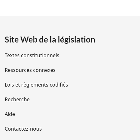
é
t
a
Site Web de la législation
i
l
Textes constitutionnels
s
Ressources connexes
d
Lois et règlements codifiés
e
Recherche
l
Aide
a
Contactez-nous
p