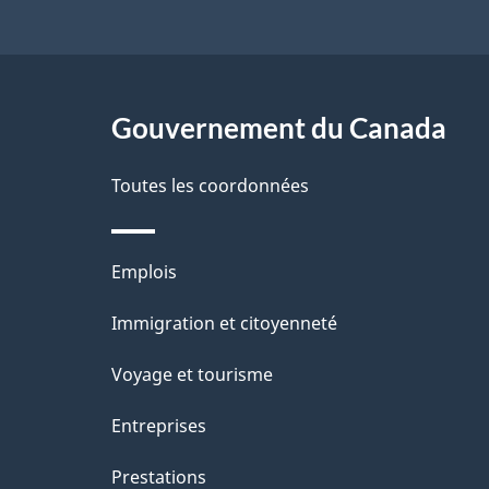
a
g
Gouvernement du Canada
e
Toutes les coordonnées
Thèmes
Emplois
et
Immigration et citoyenneté
sujets
Voyage et tourisme
Entreprises
Prestations