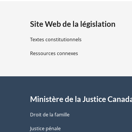
t
a
Site Web de la législation
i
Textes constitutionnels
l
Ressources connexes
s
d
e
l
Ministère de la Justice Canad
a
Droit de la famille
p
Justice pénale