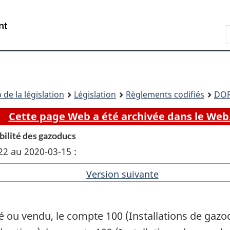
Passer
Passer
Passer
au
à
à
Recherche
contenu
«
la
principal
À
version
propos
HTML
de
simplifiée
ce
 de la législation
Législation
Règlements codifiés
DO
site
Cette page Web a été archivée dans le Web
bilité des gazoducs
22 au 2020-03-15 :
Version suivante
de
l'article
 ou vendu, le compte 100 (Installations de gazo