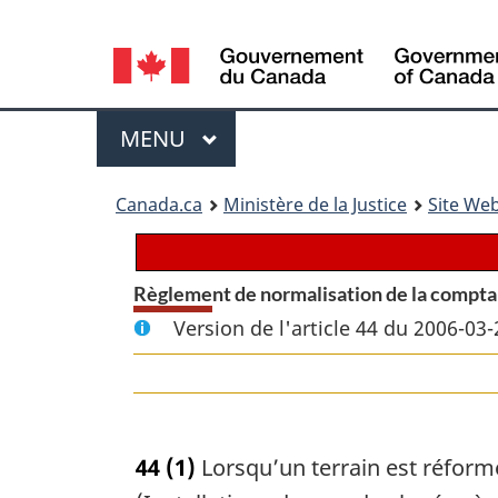
Language
selection
Menu
MENU
PRINCIPAL
You
Canada.ca
Ministère de la Justice
Site Web
are
here:
Règlement de normalisation de la compta
Version de l'article 44 du 2006-03-
44
(1)
Lorsqu’un terrain est réformé