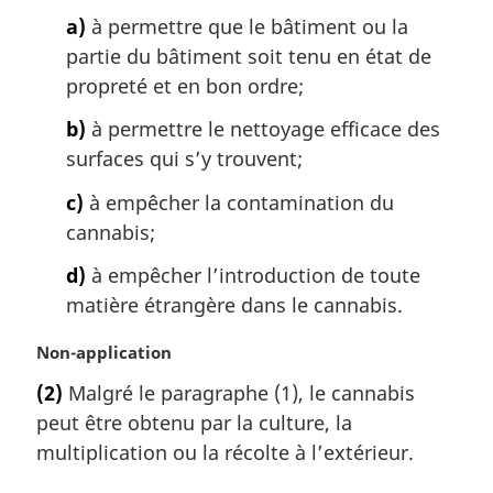
:
a)
à permettre que le bâtiment ou la
partie du bâtiment soit tenu en état de
propreté et en bon ordre;
b)
à permettre le nettoyage efficace des
surfaces qui s’y trouvent;
c)
à empêcher la contamination du
cannabis;
d)
à empêcher l’introduction de toute
matière étrangère dans le cannabis.
N
Non-application
o
(2)
Malgré le paragraphe (1), le cannabis
t
peut être obtenu par la culture, la
e
m
multiplication ou la récolte à l’extérieur.
a