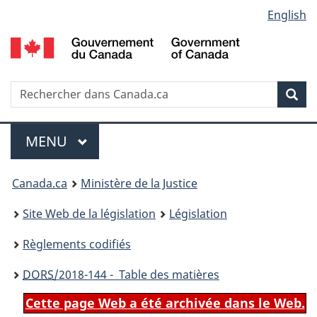
Language
English
Passer
Passer
Passer
au
à
à
selection
contenu
«
la
principal
À
version
propos
HTML
Recherche
R
Rec
de
simplifiée
d
ce
C
Menu
site
MENU
PRINCIPAL
You
Canada.ca
Ministère de la Justice
are
Site Web de la législation
Législation
here:
Règlements codifiés
DORS
/2018-144 - Table des matières
Cette page Web a été archivée dans le Web.