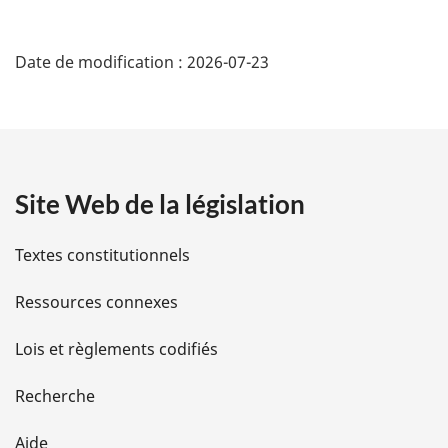
r
g
D
i
Date de modification :
2026-07-23
n
é
a
t
l
e
a
:
Site Web de la législation
i
l
Textes constitutionnels
s
Ressources connexes
d
Lois et règlements codifiés
e
Recherche
l
Aide