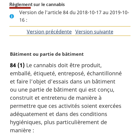
Règlement sur le cannabis
Version de l'article 84 du 2018-10-17 au 2019-10-
16 :
Version précédente
de
Version suivante
de
l'article
l'article
N
Bâtiment ou partie de bâtiment
o
84
(1)
Le cannabis doit être produit,
t
emballé, étiqueté, entreposé, échantillonné
e
m
et faire l’objet d’essais dans un bâtiment
a
ou une partie de bâtiment qui est conçu,
r
construit et entretenu de manière à
g
permettre que ces activités soient exercées
i
adéquatement et dans des conditions
n
a
hygiéniques, plus particulièrement de
l
manière :
e