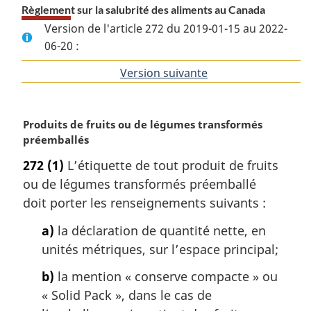
Règlement sur la salubrité des aliments au Canada
Version de l'article 272 du 2019-01-15 au 2022-
06-20 :
Version suivante
de
l'article
N
Produits de fruits ou de légumes transformés
o
préemballés
t
272
(1)
L’étiquette de tout produit de fruits
e
ou de légumes transformés préemballé
m
a
doit porter les renseignements suivants :
r
a)
la déclaration de quantité nette, en
g
i
unités métriques, sur l’espace principal;
n
b)
la mention « conserve compacte » ou
a
l
«
Solid Pack
», dans le cas de
e