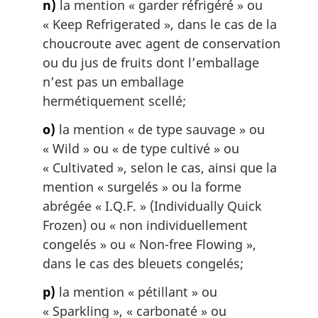
n)
la mention « garder réfrigéré » ou
«
Keep Refrigerated
», dans le cas de la
choucroute avec agent de conservation
ou du jus de fruits dont l’emballage
n’est pas un emballage
hermétiquement scellé;
o)
la mention « de type sauvage » ou
«
Wild
» ou « de type cultivé » ou
«
Cultivated
», selon le cas, ainsi que la
mention « surgelés » ou la forme
abrégée «
I.Q.F.
» (
Individually Quick
Frozen
) ou « non individuellement
congelés » ou «
Non-free Flowing
»,
dans le cas des bleuets congelés;
p)
la mention « pétillant » ou
«
Sparkling
», « carbonaté » ou