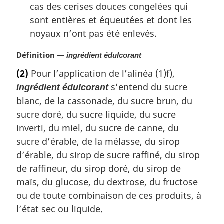
cas des cerises douces congelées qui
sont entières et équeutées et dont les
noyaux n’ont pas été enlevés.
N
Définition —
ingrédient édulcorant
o
(2)
Pour l’application de l’alinéa (1)f),
t
s’entend du sucre
ingrédient édulcorant
e
m
blanc, de la cassonade, du sucre brun, du
a
sucre doré, du sucre liquide, du sucre
r
inverti, du miel, du sucre de canne, du
g
sucre d’érable, de la mélasse, du sirop
i
n
d’érable, du sirop de sucre raffiné, du sirop
a
de raffineur, du sirop doré, du sirop de
l
maïs, du glucose, du dextrose, du fructose
e
ou de toute combinaison de ces produits, à
:
l’état sec ou liquide.