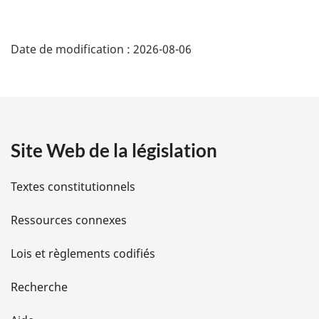
D
Date de modification :
2026-08-06
é
t
a
Site Web de la législation
i
l
Textes constitutionnels
s
Ressources connexes
d
Lois et règlements codifiés
e
Recherche
l