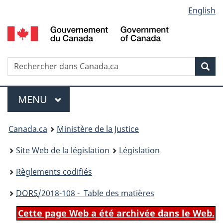
Language
English
Passer
Passer
Passer
au
à
à
selection
contenu
«
la
principal
À
version
propos
HTML
Recherche
R
Rec
de
simplifiée
d
ce
C
Menu
site
MENU
PRINCIPAL
You
Canada.ca
Ministère de la Justice
are
Site Web de la législation
Législation
here:
Règlements codifiés
DORS
/2018-108 - Table des matières
Cette page Web a été archivée dans le Web.