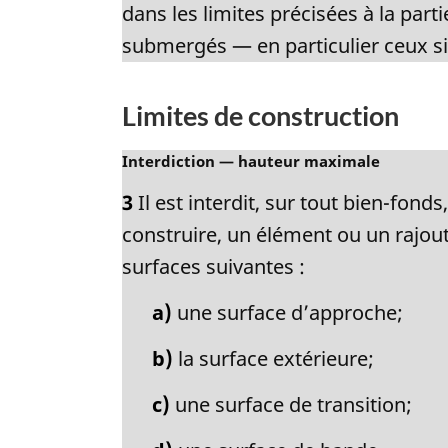
e
dans les limites précisées à la par
m
submergés — en particulier ceux sit
a
r
g
Limites de construction
i
n
N
Interdiction — hauteur maximale
a
o
l
3
Il est interdit, sur tout bien-fond
t
e
e
construire, un élément ou un rajout
:
m
surfaces suivantes :
a
r
a)
une surface d’approche;
g
i
b)
la surface extérieure;
n
a
c)
une surface de transition;
l
e