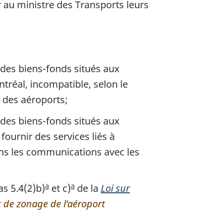
er au ministre des Transports leurs
des biens-fonds situés aux
tréal, incompatible, selon le
n des aéroports;
des biens-fonds situés aux
ournir des services liés à
dans les communications avec les
a
a
s 5.4(2)b)
N
et c)
N
de la
Loi sur
 de zonage de l’aéroport
o
o