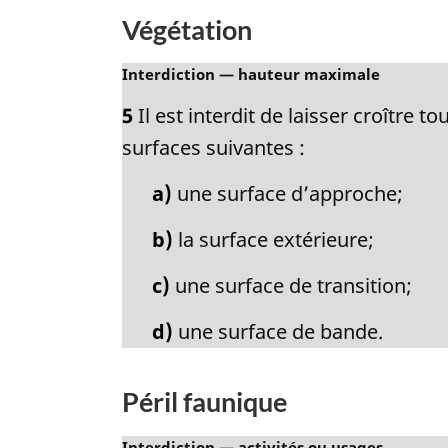
Végétation
N
Interdiction — hauteur maximale
o
5
Il est interdit de laisser croître 
t
e
surfaces suivantes :
m
a
a)
une surface d’approche;
r
g
b)
la surface extérieure;
i
n
c)
une surface de transition;
a
l
d)
une surface de bande.
e
:
Péril faunique
N
Interdiction — activités ou usages