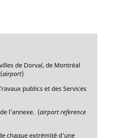
t
t
e
e
d
d
e
e
b
b
a
a
s
s
villes de Dorval, de Montréal
d
d
(
airport
)
e
e
Travaux publics et des Services
p
p
a
a
g
g
de l’annexe. (
airport reference
e
e
r de chaque extrémité d’une