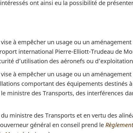
s intéressés ont ainsi eu la possibilité de présent
e
e
b
b
a
a
s
s
d
d
t vise à empêcher un usage ou un aménagement 
e
e
roport international Pierre-Elliott-Trudeau de Mon
p
p
urité d’utilisation des aéronefs ou d’exploitatio
a
a
t vise à empêcher un usage ou un aménagement 
g
g
llations comportant des équipements destinés à f
e
e
n le ministre des Transports, des interférences 
u ministre des Transports et en vertu des alinéa
Gouverneur général en conseil prend le
Règlement