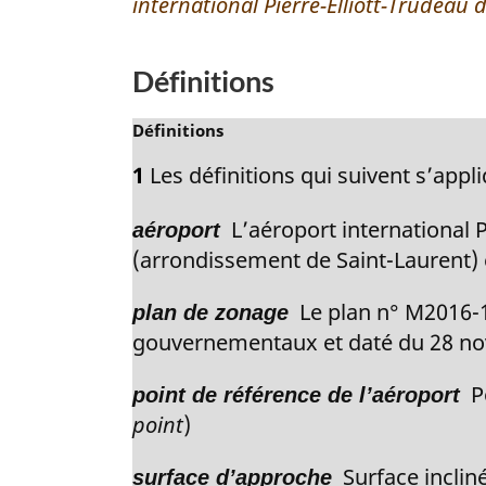
international Pierre-Elliott-Trudeau
o
n
e
c
t
n
e
c
e
Définitions
d
e
d
e
d
N
Définitions
e
l
e
o
1
Les définitions qui suivent s’app
a
l
b
t
n
a
e
a
L’aéroport international P
o
aéroport
n
m
s
t
a
(arrondissement de Saint-Laurent) e
o
d
r
e
t
g
d
Le plan n° M2016-10
e
plan de zonage
e
i
e
d
gouvernementaux et daté du 28 no
p
n
b
e
a
a
a
Po
b
point de référence de l’aéroport
l
s
g
a
point
)
e
d
s
e
:
e
Surface incliné
d
surface d’approche