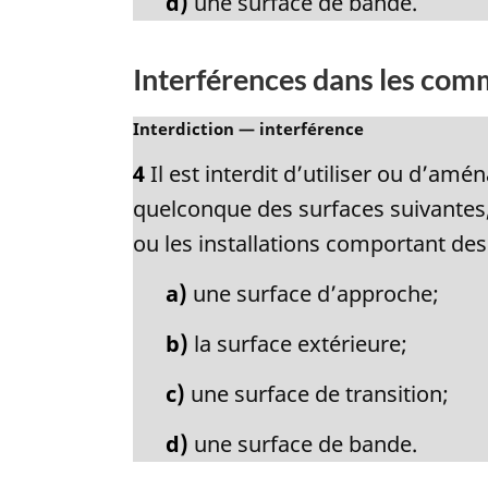
d)
une surface de bande.
:
Interférences dans les com
N
Interdiction — interférence
o
4
Il est interdit d’utiliser ou d’am
t
e
quelconque des surfaces suivantes,
m
ou les installations comportant des
a
r
a)
une surface d’approche;
g
i
b)
la surface extérieure;
n
a
c)
une surface de transition;
l
e
d)
une surface de bande.
: