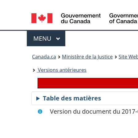
Language
selection
Menu
MENU
PRINCIPAL
You
Canada.ca
Ministère de la Justice
Site Web
are
Versions antérieures
here:
Table des matières
Version du document du 2017-0