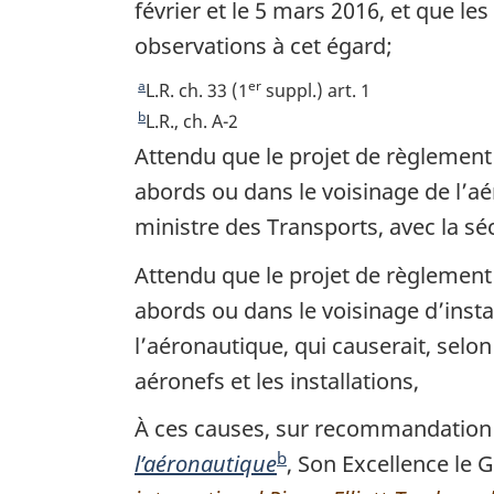
février et le 5 mars 2016, et que le
observations à cet égard;
a
er
R
L.R. ch. 33 (1
suppl.) art. 1
e
b
R
L.R., ch. A-2
t
e
Attendu que le projet de règlemen
o
t
abords ou dans le voisinage de l’aé
u
o
ministre des Transports, avec la séc
r
u
à
r
Attendu que le projet de règlemen
l
à
abords ou dans le voisinage d’insta
a
l
r
a
l’aéronautique, qui causerait, selo
é
r
aéronefs et les installations,
f
é
é
f
À ces causes, sur recommandation d
r
é
b
l’aéronautique
N
, Son Excellence le 
e
r