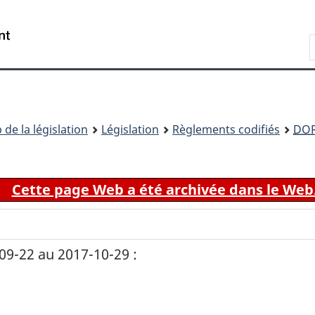
Passer
Passer
Passer
au
à
à
Recherche
contenu
«
la
principal
À
version
propos
HTML
de
simplifiée
ce
 de la législation
Législation
Règlements codifiés
DO
site
Cette page Web a été archivée dans le Web
9-22 au 2017-10-29 :