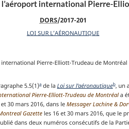
l’aéroport international Pierre-Elli
DORS
/2017-201
LOI SUR L’AÉRONAUTIQUE
international Pierre-Elliott-Trudeau de Montréal
a
b
agraphe 5.5(1)
N
de la
Loi sur l’aéronautique
N
, un 
ternational Pierre-Elliott-Trudeau de Montréal
o
o
a é
 et 30 mars 2016, dans le
t
Messager Lachine & Dor
t
Montreal Gazette
e
les 16 et 30 mars 2016, que le 
e
publié dans deux numéros consécutifs de la Partie
d
d