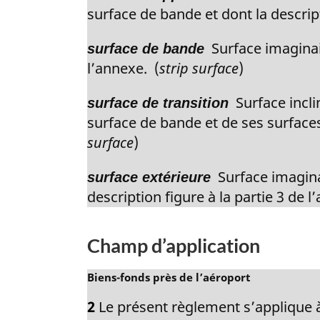
p
e
surface de bande et dont la descript
a
p
g
a
Surface imaginaire
surface de bande
e
g
l’annexe. (
strip surface
)
e
Surface inclin
surface de transition
surface de bande et de ses surfaces 
surface
)
Surface imaginai
surface extérieure
description figure à la partie 3 de l
Champ d’application
N
Biens-fonds près de l’aéroport
o
2
Le présent règlement s’applique à
t