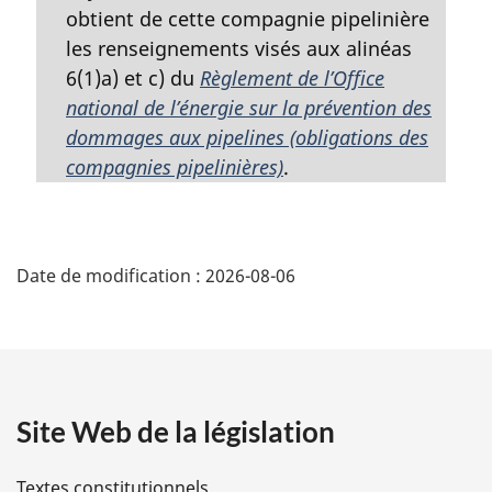
obtient de cette compagnie pipelinière
les renseignements visés aux alinéas
6(1)a) et c) du
Règlement de l’Office
national de l’énergie sur la prévention des
dommages aux pipelines (obligations des
compagnies pipelinières)
.
D
Date de modification :
2026-08-06
é
t
a
Site Web de la législation
i
l
Textes constitutionnels