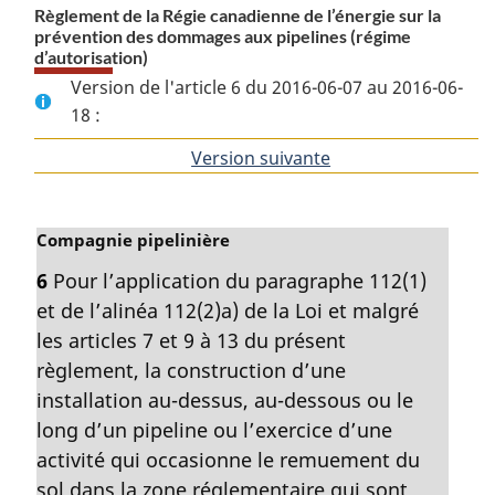
Règlement de la Régie canadienne de l’énergie sur la
prévention des dommages aux pipelines (régime
d’autorisation)
Version de l'article 6 du 2016-06-07 au 2016-06-
18 :
Version suivante
de
l'article
N
Compagnie pipelinière
o
6
Pour l’application du paragraphe 112(1)
t
et de l’alinéa 112(2)a) de la Loi et malgré
e
m
les articles 7 et 9 à 13 du présent
a
règlement, la construction d’une
r
installation au-dessus, au-dessous ou le
g
long d’un pipeline ou l’exercice d’une
i
activité qui occasionne le remuement du
n
a
sol dans la zone réglementaire qui sont