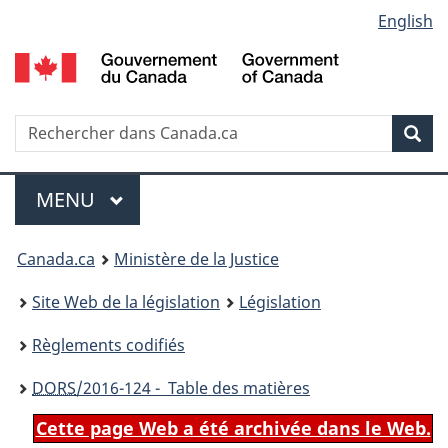
Language
English
Passer
Passer
Passer
au
à
à
selection
contenu
«
la
principal
À
version
propos
HTML
Recherche
R
Rec
de
simplifiée
d
ce
C
Menu
site
MENU
PRINCIPAL
You
Canada.ca
Ministère de la Justice
are
Site Web de la législation
Législation
here:
Règlements codifiés
DORS
/2016-124 - Table des matières
Cette page Web a été archivée dans le Web.