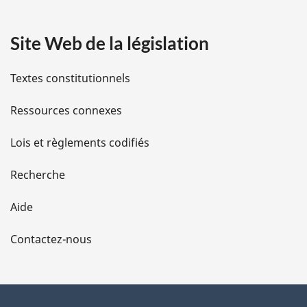
a
Site Web de la législation
i
l
Textes constitutionnels
s
Ressources connexes
d
Lois et règlements codifiés
e
Recherche
l
Aide
a
Contactez-nous
p
a