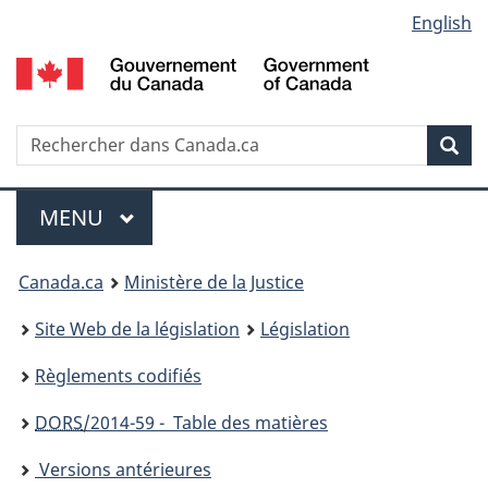
Language
English
Passer
Passer
Passer
au
à
à
selection
contenu
«
la
principal
À
version
propos
HTML
Recherche
R
Rec
de
simplifiée
d
ce
C
Menu
site
MENU
PRINCIPAL
You
Canada.ca
Ministère de la Justice
are
Site Web de la législation
Législation
here:
Règlements codifiés
DORS
/2014-59 - Table des matières
Versions antérieures