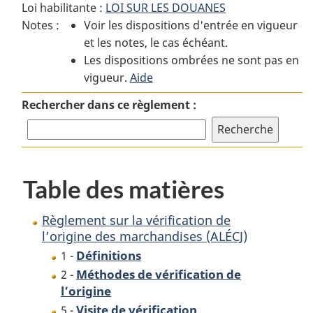
Loi habilitante :
LOI SUR LES DOUANES
:
Règlement
:
Notes :
Voir les dispositions d'entrée en vigueur
Règlement
sur
Règlement
et les notes, le cas échéant.
sur
la
sur
Les dispositions ombrées ne sont pas en
la
vérification
la
vigueur.
vérification
Aide
de
vérification
de
l’origine
de
Rechercher dans ce règlement :
l’origine
des
l’origine
des
marchandises
des
marchandises
(ALÉCJ)
marchandises
(ALÉCJ)
(ALÉCJ)
Table des matières
Règlement sur la vérification de
l’origine des marchandises (ALÉCJ)
Définitions
1 -
Méthodes de vérification de
2 -
l’origine
Visite de vérification
5 -