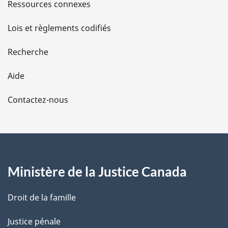
s
Ressources connexes
d
Lois et règlements codifiés
e
Recherche
l
Aide
a
Contactez-nous
p
a
g
Ministère de la Justice Canada
e
Droit de la famille
Justice pénale