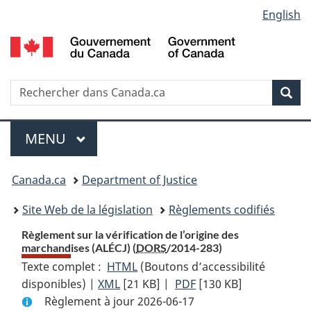
Language
English
Passer
Passer
Passer
au
à
à
selection
contenu
«
la
principal
À
version
propos
HTML
Recherche
R
Rec
de
simplifiée
d
ce
C
Menu
site
MENU
PRINCIPAL
You
Canada.ca
Department of Justice
are
Site Web de la législation
Règlements codifiés
here:
Règlement sur la vérification de l’origine des
marchandises (ALÉCJ) (
DORS
/2014-283)
Texte complet :
HTML
Texte
(Boutons d’accessibilité
disponibles) |
XML
Texte
[21 KB]
complet
|
PDF
Texte
[130 KB]
Règlement à jour 2026-06-17
complet
:
complet