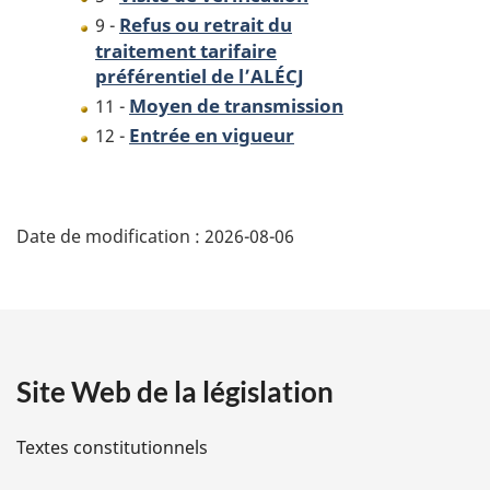
Refus ou retrait du
9 -
traitement tarifaire
préférentiel de l’ALÉCJ
Moyen de transmission
11 -
Entrée en vigueur
12 -
D
Date de modification :
2026-08-06
é
t
a
Site Web de la législation
i
l
Textes constitutionnels