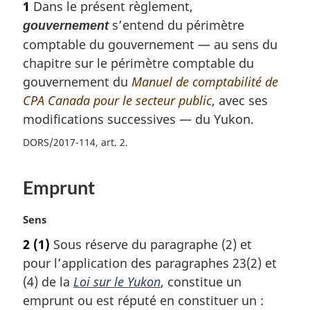
1
Dans le présent règlement,
a
p
a
l
t
r
s’entend du périmètre
a
gouvernement
e
a
g
é
r
m
comptable du gouvernement — au sens du
g
e
f
é
a
chapitre sur le périmètre comptable du
e
é
f
r
gouvernement du
Manuel de comptabilité de
r
é
g
CPA Canada pour le secteur public
, avec ses
e
r
i
n
e
n
modifications successives — du Yukon.
c
n
a
DORS/2017-114, art. 2
e
c
l
d
e
e
e
d
:
Emprunt
l
e
a
l
N
Sens
n
a
o
o
n
2
(1)
Sous réserve du paragraphe (2) et
t
t
o
pour l’application des paragraphes 23(2) et
e
e
t
m
(4) de la
Loi sur le Yukon
, constitue un
d
e
a
e
emprunt ou est réputé en constituer un :
d