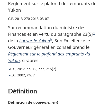
Règlement sur le plafond des emprunts du
Yukon
C.P. 2013-270 2013-03-07
Sur recommandation du ministre des
a
Finances et en vertu du paragraphe 23(5)
N
b
de la
Loi sur le Yukon
N
, Son Excellence le
o
Gouverneur général en conseil prend le
o
t
Règlement sur le plafond des emprunts du
t
e
Yukon
, ci-après.
e
d
d
e
a
R
L.C. 2012, ch. 19, par. 216(2)
e
b
e
b
R
L.C. 2002, ch. 7
b
a
t
e
o
t
a
s
Définition
u
o
s
d
r
u
d
e
à
r
N
Définition de
gouvernement
e
p
l
à
o