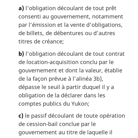
r
b
e
g
a)
l’obligation découlant de tout prêt
a
b
i
s
consenti au gouvernement, notamment
a
n
d
s
par l’émission et la vente d’obligations,
a
e
d
de billets, de débentures ou d’autres
l
p
e
titres de créance;
e
a
p
:
g
a
b)
l’obligation découlant de tout contrat
e
g
de location-acquisition conclu par le
e
gouvernement et dont la valeur, établie
de la façon prévue à l’alinéa 3b),
dépasse le seuil à partir duquel il y a
obligation de la déclarer dans les
comptes publics du Yukon;
c)
le passif découlant de toute opération
de cession-bail conclue par le
gouvernement au titre de laquelle il