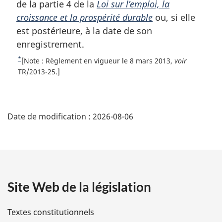
m
t
de la partie 4 de la
Loi sur l’emploi, la
a
e
croissance et la prospérité durable
ou, si elle
r
d
est postérieure, à la date de son
g
e
enregistrement.
i
b
n
*
R
[Note : Règlement en vigueur le 8 mars 2013,
voir
a
a
e
TR/2013-25.]
l
t
s
e
o
d
D
:
u
e
r
Date de modification :
2026-08-06
é
p
à
a
l
t
a
g
r
a
e
é
f
Site Web de la législation
i
é
r
l
Textes constitutionnels
e