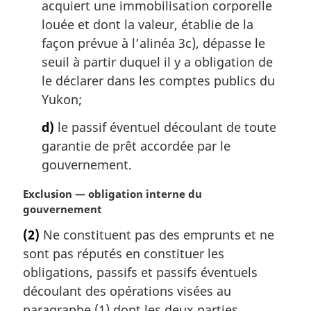
acquiert une immobilisation corporelle
louée et dont la valeur, établie de la
façon prévue à l’alinéa 3c), dépasse le
seuil à partir duquel il y a obligation de
le déclarer dans les comptes publics du
Yukon;
d)
le passif éventuel découlant de toute
garantie de prêt accordée par le
gouvernement.
N
Exclusion — obligation interne du
o
gouvernement
t
(2)
Ne constituent pas des emprunts et ne
e
sont pas réputés en constituer les
m
a
obligations, passifs et passifs éventuels
r
découlant des opérations visées au
g
paragraphe (1) dont les deux parties