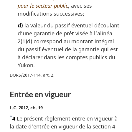
pour le secteur public
, avec ses
modifications successives;
d)
la valeur du passif éventuel découlant
d’une garantie de prêt visée à l’alinéa
2(1)d) correspond au montant intégral
du passif éventuel de la garantie qui est
à déclarer dans les comptes publics du
Yukon.
DORS/2017-114, art. 2
Entrée en vigueur
N
L.C. 2012, ch. 19
o
*
N
4
Le présent règlement entre en vigueur à
t
o
la date d’entrée en vigueur de la section 4
e