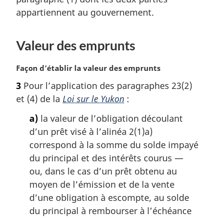
i
appartiennent au gouvernement.
n
a
l
Valeur des emprunts
e
:
N
Façon d’établir la valeur des emprunts
o
3
Pour l’application des paragraphes 23(2)
t
et (4) de la
Loi sur le Yukon
:
e
m
a)
la valeur de l’obligation découlant
a
d’un prêt visé à l’alinéa 2(1)a)
r
g
correspond à la somme du solde impayé
i
du principal et des intérêts courus —
n
ou, dans le cas d’un prêt obtenu au
a
moyen de l’émission et de la vente
l
d’une obligation à escompte, au solde
e
:
du principal à rembourser à l’échéance