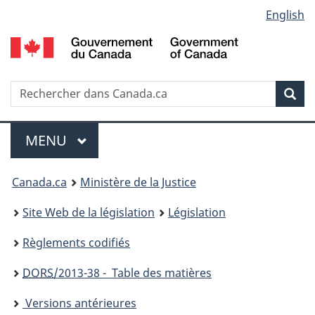
Language
English
Passer
Passer
Passer
au
à
à
selection
contenu
«
la
principal
À
version
propos
HTML
Recherche
R
Rec
de
simplifiée
d
ce
C
Menu
site
MENU
PRINCIPAL
You
Canada.ca
Ministère de la Justice
are
Site Web de la législation
Législation
here:
Règlements codifiés
DORS
/2013-38 - Table des matières
Versions antérieures