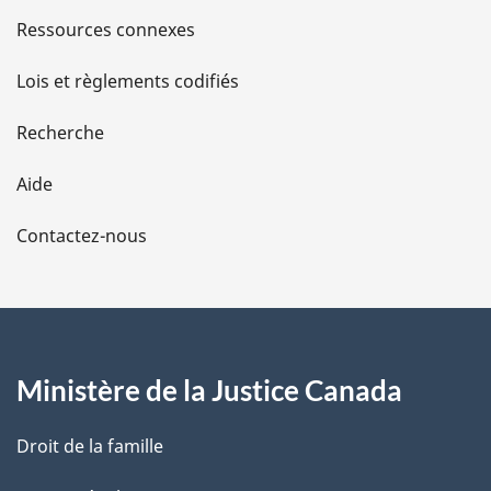
n
s
Ressources connexes
c
e
d
d
Lois et règlements codifiés
e
e
l
Recherche
a
l
n
Aide
o
a
t
Contactez-nous
e
p
d
a
e
b
g
a
s
Ministère de la Justice Canada
e
d
e
p
Droit de la famille
a
g