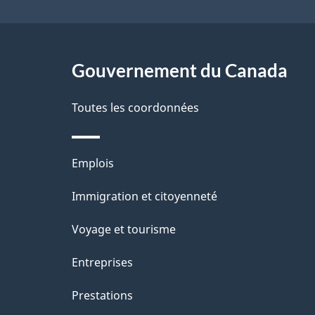
a
g
Gouvernement du Canada
e
Toutes les coordonnées
Thèmes
Emplois
et
Immigration et citoyenneté
sujets
Voyage et tourisme
Entreprises
Prestations