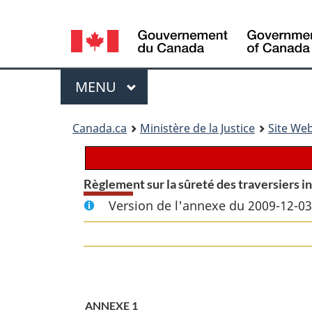
Language
selection
Menu
MENU
PRINCIPAL
You
Canada.ca
Ministère de la Justice
Site Web
are
here:
Règlement sur la sûreté des traversiers i
Version de l'annexe du 2009-12-03
ANNEXE 1