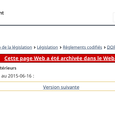
Passer
Passer
Passer
au
à
à
Recherche
contenu
«
la
principal
À
version
propos
HTML
de
simplifiée
ce
 de la législation
Législation
Règlements codifiés
DO
site
Cette page Web a été archivée dans le Web
ntérieurs
 au 2015-06-16 :
Version suivante
de
l'article