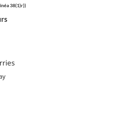
linéa 38(1)r))
urs
rries
ay