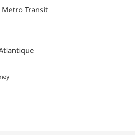
x Metro Transit
 Atlantique
dney