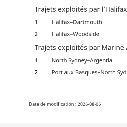
Trajets exploités par l’
Halifa
1
Halifax–Dartmouth
2
Halifax–Woodside
Trajets exploités par Marine
1
North Sydney–Argentia
2
Port aux Basques–North Sy
D
Date de modification :
2026-08-06
é
t