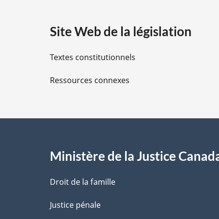
a
Site Web de la législation
i
Textes constitutionnels
l
Ressources connexes
s
d
e
l
Ministère de la Justice Canad
a
Droit de la famille
p
Justice pénale