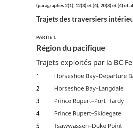
(paragraphes 2(1), 12(3) et (4), 20(3) et (4) et a
Trajets des traversiers intérie
PARTIE 1
Région du pacifique
Trajets exploités par la
BC Fe
1
Horseshoe Bay–Departure B
2
Horseshoe Bay–Langdale
3
Prince Rupert–Port Hardy
4
Prince Rupert–Skidegate
5
Tsawwassen–Duke Point