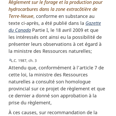
Règlement sur le forage et la production pour
o
hydrocarbures dans la zone extracôtière de
t
Terre-Neuve
e
, conforme en substance au
texte ci-après, a été publié dans la
d
Gazette
du Canada
e
Partie I, le 18 avril 2009 et que
les intéressés ont ainsi eu la possibilité de
b
présenter leurs observations à cet égard à
a
la ministre des Ressources naturelles;
s
d
a
R
L.C. 1987, ch. 3
e
e
Attendu que, conformément à l’article 7 de
p
t
cette loi, la ministre des Ressources
o
a
naturelles a consulté son homologue
u
g
provincial sur ce projet de règlement et que
r
e
à
ce dernier a donné son approbation à la
l
prise du règlement,
a
r
À ces causes, sur recommandation de la