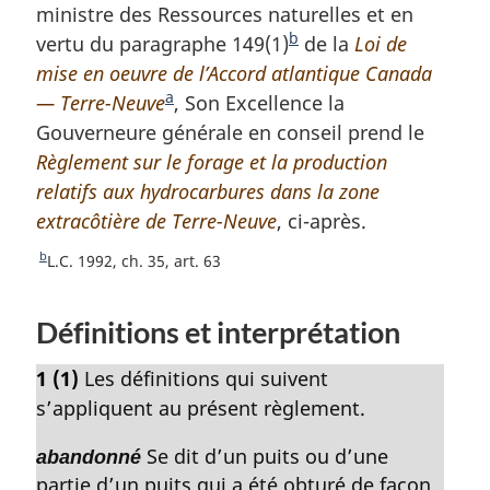
é
ministre des Ressources naturelles et en
f
b
vertu du paragraphe 149(1)
N
de la
Loi de
é
mise en oeuvre de l’Accord atlantique Canada
o
r
a
— Terre-Neuve
N
, Son Excellence la
t
e
n
Gouverneure générale en conseil prend le
o
e
c
Règlement sur le forage et la production
t
d
e
relatifs aux hydrocarbures dans la zone
e
e
d
extracôtière de Terre-Neuve
d
, ci-après.
b
e
l
e
a
b
R
L.C. 1992, ch. 35, art. 63
a
b
s
e
n
a
d
t
o
Définitions et interprétation
o
s
e
t
u
d
p
e
1
(1)
Les définitions qui suivent
r
d
e
a
à
s’appliquent au présent règlement.
e
p
g
l
b
a
Se dit d’un puits ou d’une
a
e
abandonné
a
r
partie d’un puits qui a été obturé de façon
g
s