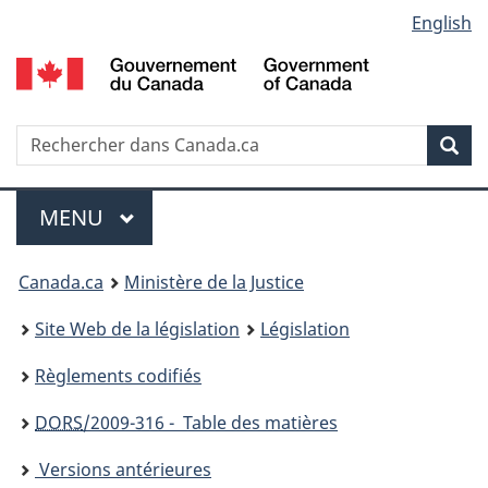
Language
English
Passer
Passer
Passer
au
à
à
selection
contenu
«
la
principal
À
version
propos
HTML
Recherche
R
Rec
de
simplifiée
d
ce
C
Menu
site
MENU
PRINCIPAL
You
Canada.ca
Ministère de la Justice
are
Site Web de la législation
Législation
here:
Règlements codifiés
DORS
/2009-316 - Table des matières
Versions antérieures