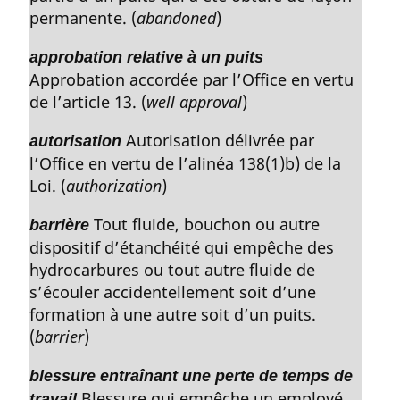
é
permanente. (
abandoned
)
d
e
f
e
é
p
approbation relative à un puits
r
a
Approbation accordée par l’Office en vertu
e
g
de l’article 13. (
well approval
)
n
e
c
Autorisation délivrée par
autorisation
e
l’Office en vertu de l’alinéa 138(1)b) de la
d
Loi. (
authorization
)
e
l
Tout fluide, bouchon ou autre
barrière
a
n
dispositif d’étanchéité qui empêche des
o
hydrocarbures ou tout autre fluide de
t
s’écouler accidentellement soit d’une
e
formation à une autre soit d’un puits.
d
(
barrier
)
e
b
blessure entraînant une perte de temps de
a
Blessure qui empêche un employé
travail