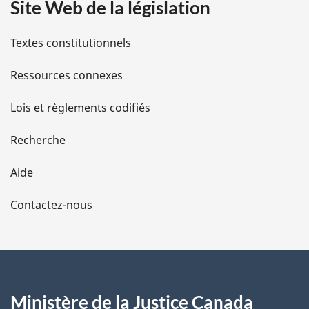
Site Web de la législation
i
l
Textes constitutionnels
s
Ressources connexes
d
Lois et règlements codifiés
e
Recherche
l
Aide
a
Contactez-nous
p
a
g
Ministère de la Justice Canada