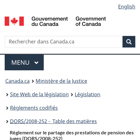
Language
English
Passer
Passer
Passer
au
à
à
selection
contenu
«
la
principal
À
version
propos
HTML
Recherche
R
Rec
de
simplifiée
d
ce
C
Menu
site
MENU
PRINCIPAL
You
Canada.ca
Ministère de la Justice
are
Site Web de la législation
Législation
here:
Règlements codifiés
DORS
/2008-252 - Table des matières
Règlement sur le partage des prestations de pension des
juges (DORS/2008-252)