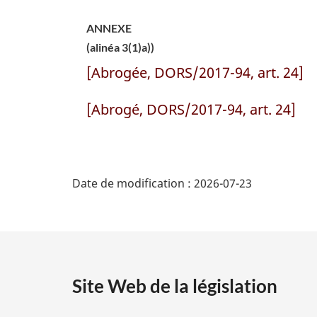
ANNEXE
(alinéa 3(1)a))
[Abrogée, DORS/2017-94, art. 24]
[Abrogé, DORS/2017-94, art. 24]
D
Date de modification :
2026-07-23
é
t
a
Site Web de la législation
i