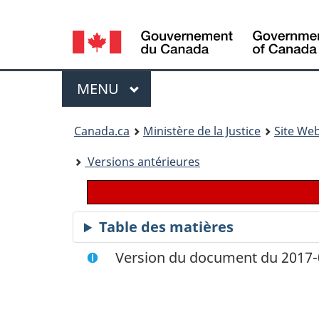
Language
selection
Menu
MENU
PRINCIPAL
You
Canada.ca
Ministère de la Justice
Site Web
are
Versions antérieures
here:
Table des matières
Version du document du 2017-0