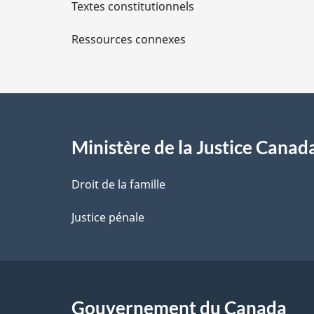
Textes constitutionnels
l
Ressources connexes
s
d
e
l
Ministère de la Justice Canad
a
Droit de la famille
p
Justice pénale
a
g
Gouvernement du Canada
e