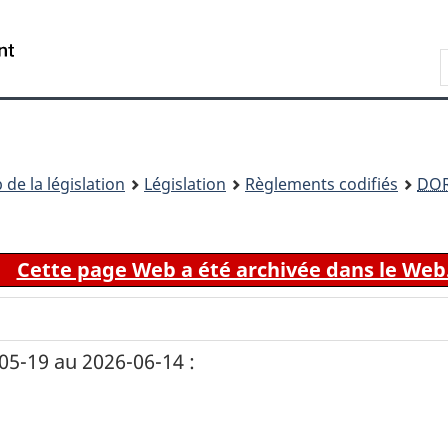
Passer
Passer
Passer
au
à
à
Recherche
contenu
«
la
principal
À
version
propos
HTML
de
simplifiée
ce
 de la législation
Législation
Règlements codifiés
DO
site
Cette page Web a été archivée dans le Web
5-19 au 2026-06-14 :