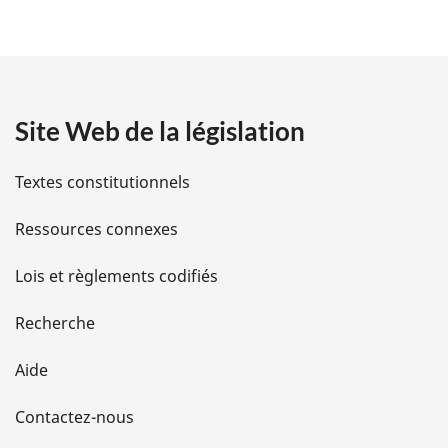
é
t
a
Site Web de la législation
i
l
Textes constitutionnels
s
Ressources connexes
d
Lois et règlements codifiés
e
Recherche
l
Aide
a
Contactez-nous
p