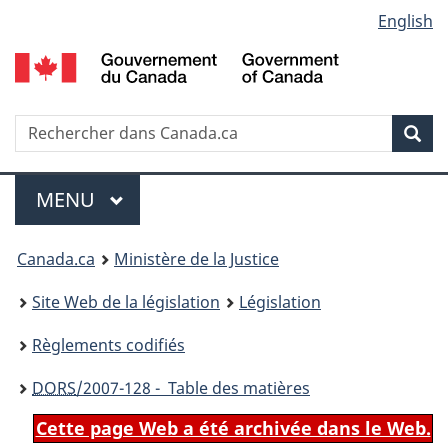
Language
English
Passer
Passer
Passer
au
à
à
selection
contenu
«
la
principal
À
version
propos
HTML
Recherche
R
Rec
de
simplifiée
d
ce
C
Menu
site
MENU
PRINCIPAL
You
Canada.ca
Ministère de la Justice
are
Site Web de la législation
Législation
here:
Règlements codifiés
DORS
/2007-128 - Table des matières
Cette page Web a été archivée dans le Web.