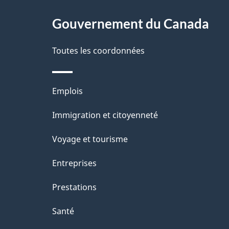
g
Gouvernement du Canada
e
Toutes les coordonnées
Thèmes
Emplois
et
Immigration et citoyenneté
sujets
Voyage et tourisme
Entreprises
Prestations
Santé