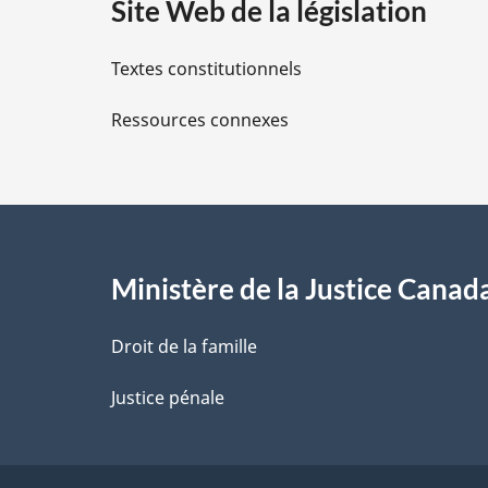
Site Web de la législation
i
Textes constitutionnels
l
Ressources connexes
s
d
e
l
Ministère de la Justice Canad
a
Droit de la famille
p
Justice pénale
a