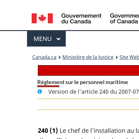
Language
selection
Menu
MENU
PRINCIPAL
You
Canada.ca
Ministère de la Justice
Site Web
are
here:
Règlement sur le personnel maritime
Version de l'article 240 du 2007-0
240
(1)
Le chef de l’installation au