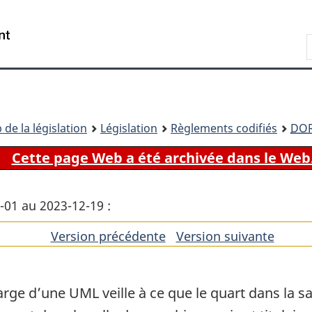
Passer
Passer
Passer
au
à
à
Recherche
contenu
«
la
principal
À
version
propos
HTML
de
simplifiée
ce
 de la législation
Législation
Règlements codifiés
DO
site
Cette page Web a été archivée dans le Web
7-01 au 2023-12-19 :
Version précédente
de
Version suivante
de
l'article
l'artic
 large d’une UML veille à ce que le quart dans la