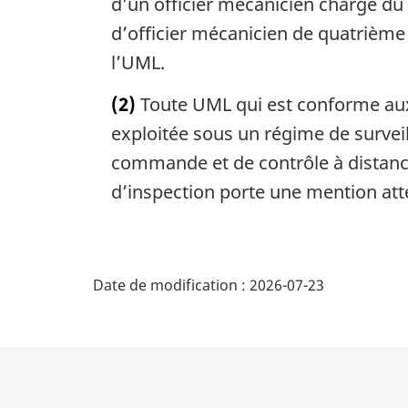
d’un officier mécanicien chargé du q
d’officier mécanicien de quatrième 
l’UML.
(2)
Toute UML qui est conforme aux
exploitée sous un régime de survei
commande et de contrôle à distance 
d’inspection porte une mention atte
D
Date de modification :
2026-07-23
é
t
a