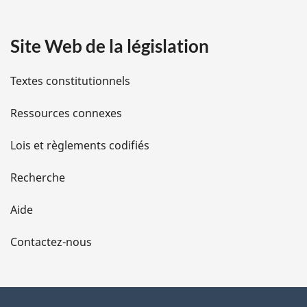
a
Site Web de la législation
i
l
Textes constitutionnels
s
Ressources connexes
d
Lois et règlements codifiés
e
Recherche
l
Aide
a
Contactez-nous
p
a