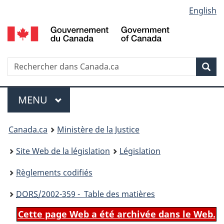
Language
English
Passer
Passer
Passer
au
à
à
selection
contenu
«
la
principal
À
version
propos
HTML
Recherche
R
Rec
de
simplifiée
d
ce
C
Menu
site
MENU
PRINCIPAL
You
Canada.ca
Ministère de la Justice
are
Site Web de la législation
Législation
here:
Règlements codifiés
DORS
/2002-359 - Table des matières
Cette page Web a été archivée dans le Web.