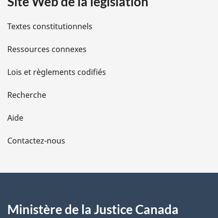
Site Web de la législation
i
l
Textes constitutionnels
s
Ressources connexes
d
Lois et règlements codifiés
e
Recherche
l
Aide
a
Contactez-nous
p
a
g
Ministère de la Justice Canada
e