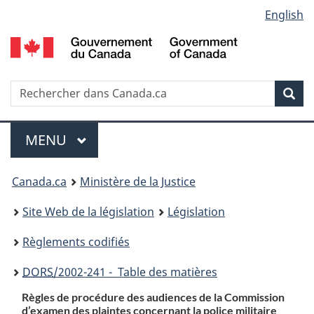
Language
English
Passer
Passer
Passer
au
à
à
selection
contenu
«
la
principal
À
version
propos
HTML
Recherche
R
Rec
de
simplifiée
d
ce
C
Menu
site
MENU
PRINCIPAL
You
Canada.ca
Ministère de la Justice
are
Site Web de la législation
Législation
here:
Règlements codifiés
DORS
/2002-241 - Table des matières
Règles de procédure des audiences de la Commission
d’examen des plaintes concernant la police militaire