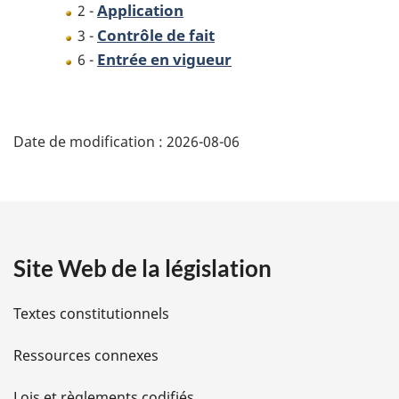
banques
)
banques
)
Application
2 -
Contrôle de fait
3 -
Entrée en vigueur
6 -
D
Date de modification :
2026-08-06
é
t
a
Site Web de la législation
i
l
Textes constitutionnels
s
Ressources connexes
d
Lois et règlements codifiés