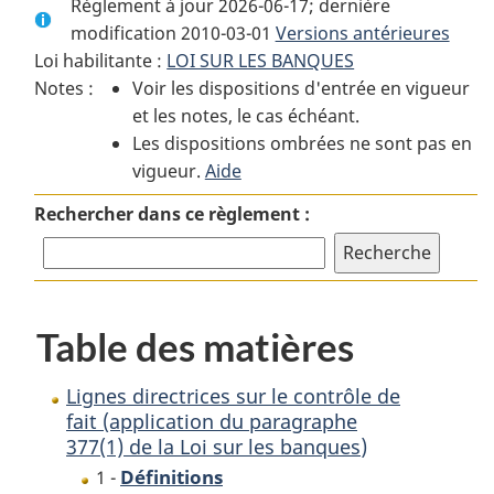
Règlement à jour 2026-06-17; dernière
complet
:
complet
modification 2010-03-01
:
Lignes
Versions antérieures
:
Loi habilitante :
LOI SUR LES BANQUES
Lignes
directrices
Lignes
Notes :
Voir les dispositions d'entrée en vigueur
directrices
sur
directrices
et les notes, le cas échéant.
sur
le
sur
Les dispositions ombrées ne sont pas en
le
contrôle
le
vigueur.
contrôle
Aide
de
contrôle
de
fait
de
Rechercher dans ce règlement :
fait
(application
fait
(application
du
(application
du
paragraphe
du
paragraphe
377(1)
paragraphe
Table des matières
377(1)
de
377(1)
de
la
de
la
Loi
la
Lignes directrices sur le contrôle de
Loi
sur
Loi
fait (application du paragraphe
377(1) de la
Loi sur les banques
)
sur
les
sur
les
banques
)
les
Définitions
1 -