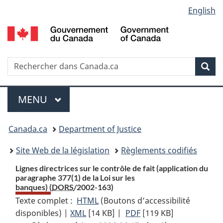
Language
English
Passer
Passer
Passer
au
à
à
selection
contenu
«
la
principal
À
version
propos
HTML
Recherche
R
Rec
de
simplifiée
d
ce
C
Menu
site
MENU
PRINCIPAL
You
Canada.ca
Department of Justice
are
Site Web de la législation
Règlements codifiés
here:
Lignes directrices sur le contrôle de fait (application du
paragraphe 377(1) de la
Loi sur les
banques
) (
DORS
/2002-163)
Texte complet :
HTML
Texte
(Boutons d’accessibilité
disponibles) |
XML
Texte
[14 KB]
complet
|
PDF
Texte
[119 KB]