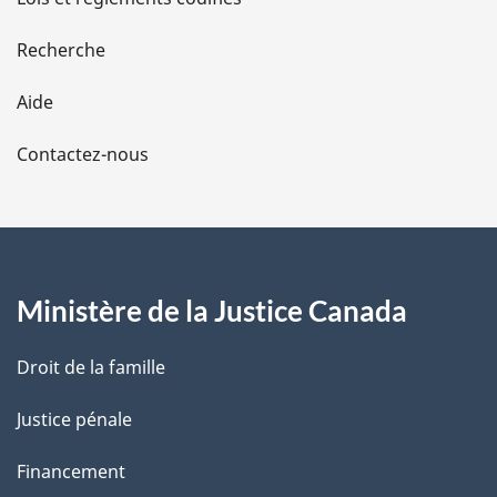
e
Recherche
l
Aide
a
Contactez-nous
p
a
g
Ministère de la Justice Canada
e
Droit de la famille
Justice pénale
Financement