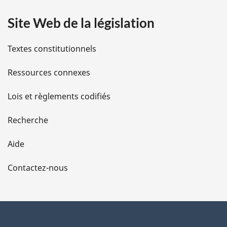
a
Site Web de la législation
i
l
Textes constitutionnels
s
Ressources connexes
d
Lois et règlements codifiés
e
Recherche
l
Aide
a
Contactez-nous
p
a
g