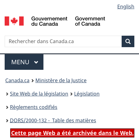
Language
English
Passer
Passer
Passer
au
à
à
selection
contenu
«
la
principal
À
version
propos
HTML
Recherche
R
Rec
de
simplifiée
d
ce
C
Menu
site
MENU
PRINCIPAL
You
Canada.ca
Ministère de la Justice
are
Site Web de la législation
Législation
here:
Règlements codifiés
DORS
/2000-132 - Table des matières
Cette page Web a été archivée dans le Web.