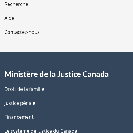
e
Recherche
l
Aide
a
Contactez-nous
p
a
g
Ministère de la Justice Canada
e
Droit de la famille
Justice pénale
Financement
Le système de justice du Canada