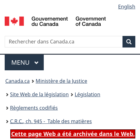
Language
English
Passer
Passer
Passer
au
à
à
selection
contenu
«
la
principal
À
version
propos
HTML
Recherche
R
Rec
de
simplifiée
d
ce
C
Menu
site
MENU
PRINCIPAL
You
Canada.ca
Ministère de la Justice
are
Site Web de la législation
Législation
here:
Règlements codifiés
C.R.C.
, ch. 945 - Table des matières
Cette page Web a été archivée dans le Web.