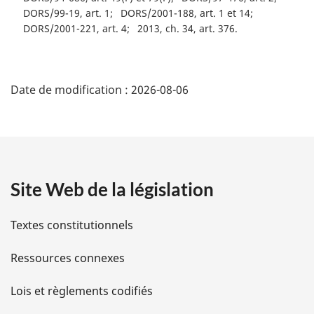
DORS/99-19, art. 1
DORS/2001-188, art. 1 et 14
DORS/2001-221, art. 4
2013, ch. 34, art. 376
D
Date de modification :
2026-08-06
é
t
a
Site Web de la législation
i
l
Textes constitutionnels
s
Ressources connexes
d
Lois et règlements codifiés