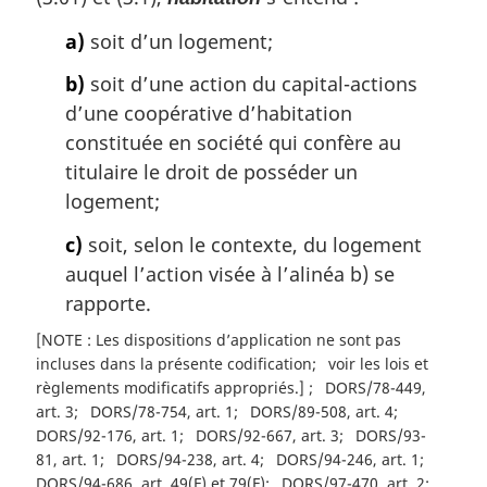
a)
soit d’un logement;
b)
soit d’une action du capital-actions
d’une coopérative d’habitation
constituée en société qui confère au
titulaire le droit de posséder un
logement;
c)
soit, selon le contexte, du logement
auquel l’action visée à l’alinéa b) se
rapporte.
[NOTE : Les dispositions d’application ne sont pas
incluses dans la présente codification
voir les lois et
règlements modificatifs appropriés.]
DORS/78-449,
art. 3
DORS/78-754, art. 1
DORS/89-508, art. 4
DORS/92-176, art. 1
DORS/92-667, art. 3
DORS/93-
81, art. 1
DORS/94-238, art. 4
DORS/94-246, art. 1
DORS/94-686, art. 49(F) et 79(F)
DORS/97-470, art. 2