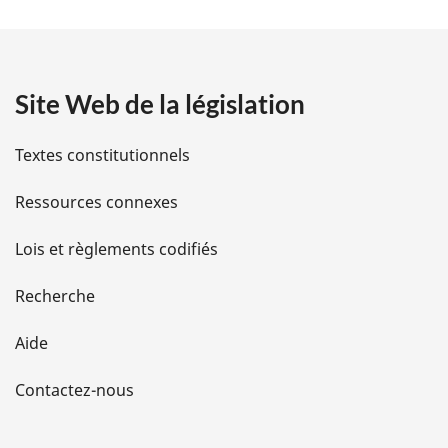
t
a
Site Web de la législation
i
l
Textes constitutionnels
s
Ressources connexes
d
Lois et règlements codifiés
e
Recherche
l
Aide
a
Contactez-nous
p