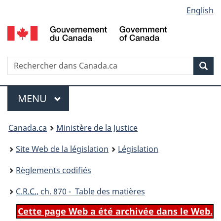
Language
English
Passer
Passer
Passer
au
à
à
selection
contenu
«
la
principal
À
version
propos
HTML
Recherche
R
Rec
de
simplifiée
d
ce
C
Menu
site
MENU
PRINCIPAL
You
Canada.ca
Ministère de la Justice
are
Site Web de la législation
Législation
here:
Règlements codifiés
C.R.C.
, ch. 870 - Table des matières
Cette page Web a été archivée dans le Web.