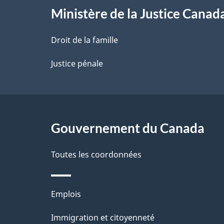
l
Ministère de la Justice Canad
a
Droit de la famille
p
Justice pénale
a
g
Gouvernement du Canada
e
Toutes les coordonnées
Thèmes
Emplois
et
Immigration et citoyenneté