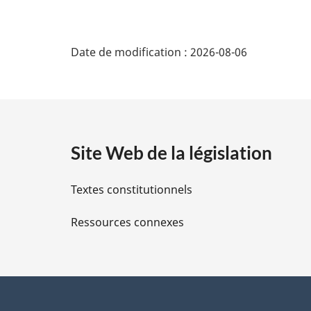
D
Date de modification :
2026-08-06
é
t
a
Site Web de la législation
i
Textes constitutionnels
l
Ressources connexes
s
d
e