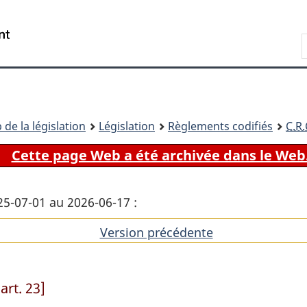
Passer
Passer
Passer
au
à
à
Recherche
contenu
«
la
principal
À
version
propos
HTML
de
simplifiée
ce
 de la législation
Législation
Règlements codifiés
C.R.
site
Cette page Web a été archivée dans le Web
25-07-01 au 2026-06-17 :
Version précédente
de
l'article
rt. 23]