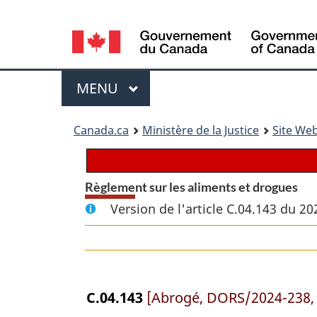
Language
selection
Menu
MENU
PRINCIPAL
You
Canada.ca
Ministère de la Justice
Site Web
are
here:
Règlement sur les aliments et drogues
Version de l'article C.04.143 du 20
C.04.143
[Abrogé, DORS/2024-238, a