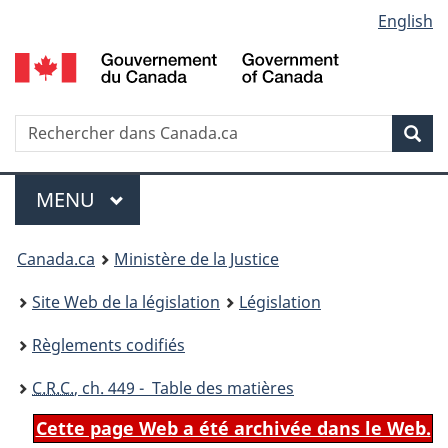
Language
English
Passer
Passer
Passer
au
à
à
selection
contenu
«
la
principal
À
version
propos
HTML
Recherche
R
Rec
de
simplifiée
d
ce
C
Menu
site
MENU
PRINCIPAL
You
Canada.ca
Ministère de la Justice
are
Site Web de la législation
Législation
here:
Règlements codifiés
C.R.C.
, ch. 449 - Table des matières
Cette page Web a été archivée dans le Web.