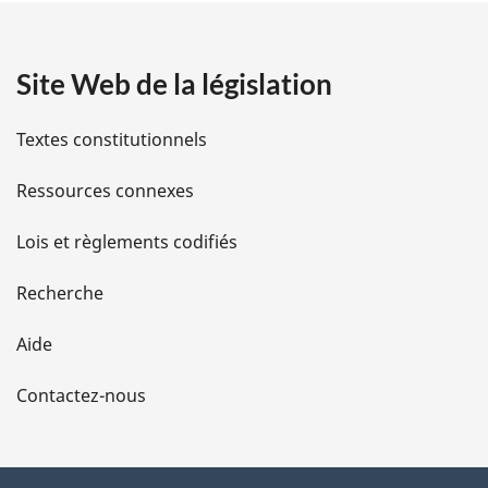
a
Site Web de la législation
i
l
Textes constitutionnels
s
Ressources connexes
d
Lois et règlements codifiés
e
Recherche
l
Aide
a
Contactez-nous
p
a