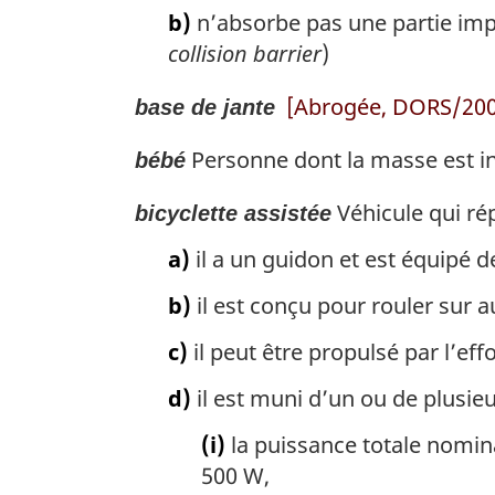
b)
n’absorbe pas une partie impo
collision barrier
)
[Abrogée, DORS/2008
base de jante
Personne dont la masse est inf
bébé
Véhicule qui ré
bicyclette assistée
a)
il a un guidon et est équipé d
b)
il est conçu pour rouler sur a
c)
il peut être propulsé par l’eff
d)
il est muni d’un ou de plusieu
(i)
la puissance totale nomin
500 W,