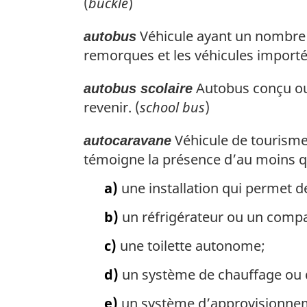
(
buckle
)
Véhicule ayant un nombre d
autobus
remorques et les véhicules importé
Autobus conçu ou 
autobus scolaire
revenir. (
school bus
)
Véhicule de tourisme
autocaravane
témoigne la présence d’au moins q
a)
une installation qui permet de 
b)
un réfrigérateur ou un compa
c)
une toilette autonome;
d)
un système de chauffage ou 
e)
un système d’approvisionneme