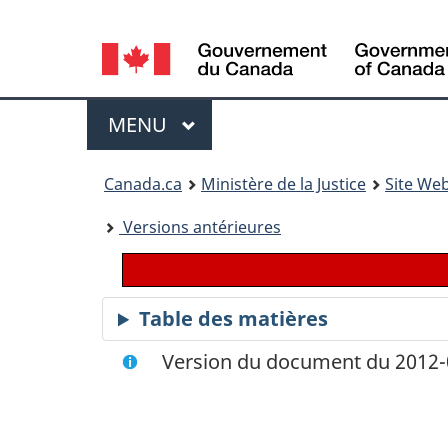
Language
selection
Menu
MENU
PRINCIPAL
You
Canada.ca
Ministère de la Justice
Site Web
are
Versions antérieures
here:
Table des matières
Version du document du 2012-0