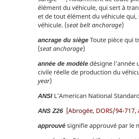
élément du véhicule, qui sert à tra
et de tout élément du véhicule qui, 
véhicule. (
seat belt anchorage
)
Toute pièce qui t
ancrage du siège
(
seat anchorage
)
désigne l’année u
année de modèle
civile réelle de production du véhic
year
)
L’
American National Standard
ANSI
[Abrogée, DORS/94-717, a
ANS Z26
signifie approuvé par le m
approuvé