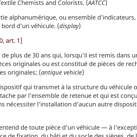
extile Chemists and Colorists
. (
AATCC
)
tie alphanumérique, ou ensemble d’indicateurs, 
bord d’un véhicule. (
display
)
 art. 1]
de plus de 30 ans qui, lorsqu’il est remis dans u
ièces originales ou est constitué de pièces de rec
s originales; (
antique vehicle
)
spositif qui transmet à la structure du véhicule o
ttache par l’ensemble de retenue et qui est conç
s nécessiter l’installation d’aucun autre dispositi
entend de toute pièce d’un véhicule — à l’except
 de fixation, du bâti et du socle des sièges, de l