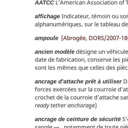
L’
American Association of T
AATCC
Indicateur, témoin ou sor
affichage
alphanumériques, sur le tableau de 
[Abrogée, DORS/2007-180,
ampoule
désigne un véhicule 
ancien modèle
date de fabrication, conserve les p
sont les mêmes que celles des pièce
Di
ancrage d’attache prêt à utiliser
forces exercées sur la courroie d’a
crochet de la courroie d’attache san
ready tether anchorage
)
S’
ancrage de ceinture de sécurité
sangle — , notamment de toute pièce