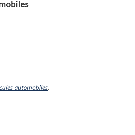
omobiles
icules automobiles
.