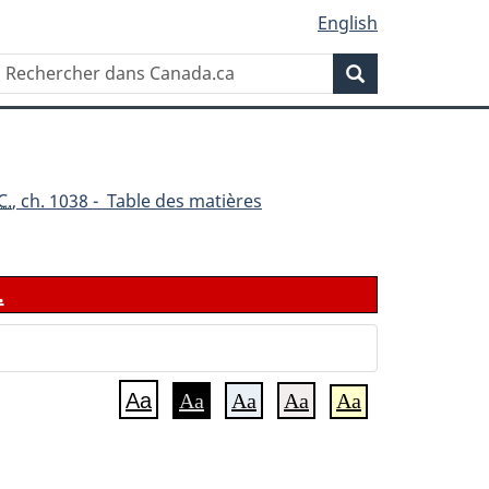
English
Rechercher
Recherche
dans
Canada.ca
C.
, ch. 1038 - Table des matières
.
Aa
Aa
Aa
Aa
Aa