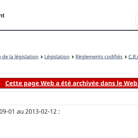
Passer
Passer
Passer
au
à
à
Recherche
contenu
«
la
principal
À
version
propos
HTML
de
simplifiée
ce
 de la législation
Législation
Règlements codifiés
C.R.
site
Cette page Web a été archivée dans le Web
9-01 au 2013-02-12 :