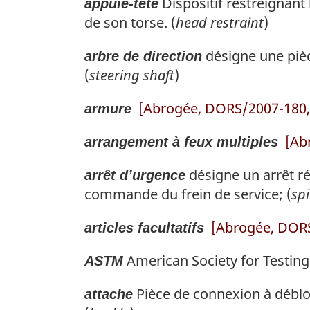
Dispositif restreignant 
appuie-tête
de son torse. (
head restraint
)
désigne une pièc
arbre de direction
(
steering shaft
)
[Abrogée, DORS/2007-180, 
armure
[Ab
arrangement à feux multiples
désigne un arrêt rés
arrêt d’urgence
commande du frein de service; (
spi
[Abrogée, DORS
articles facultatifs
American Society for Testing
ASTM
Pièce de connexion à déblo
attache