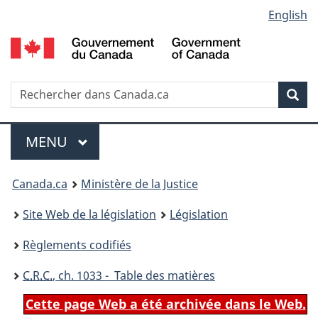
Language
English
Passer
Passer
Passer
au
à
à
selection
contenu
«
la
principal
À
version
propos
HTML
Recherche
R
Rec
de
simplifiée
d
ce
C
Menu
site
MENU
PRINCIPAL
You
Canada.ca
Ministère de la Justice
are
Site Web de la législation
Législation
here:
Règlements codifiés
C.R.C.
, ch. 1033 - Table des matières
Cette page Web a été archivée dans le Web.