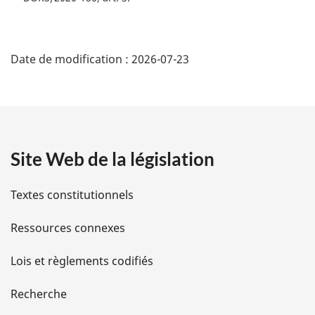
D
Date de modification :
2026-07-23
é
t
a
Site Web de la législation
i
l
Textes constitutionnels
s
Ressources connexes
d
Lois et règlements codifiés
e
Recherche