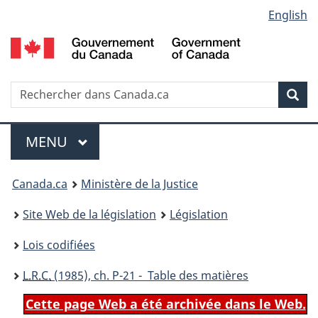
Language
English
Passer
Passer
Passer
au
à
à
selection
contenu
«
la
principal
À
version
propos
HTML
Recherche
R
Rec
de
simplifiée
d
ce
C
Menu
site
MENU
PRINCIPAL
You
Canada.ca
Ministère de la Justice
are
Site Web de la législation
Législation
here:
Lois codifiées
L.R.C.
(1985), ch. P-21 - Table des matières
Cette page Web a été archivée dans le Web.