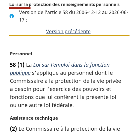
Loi sur la protection des renseignements personnels
Version de l'article 58 du 2006-12-12 au 2026-06-
17 :
Version précédente
de
l'article
N
Personnel
o
58
(1)
La
Loi sur l’emploi dans la fonction
t
publique
s’applique au personnel dont le
e
m
Commissaire à la protection de la vie privée
a
a besoin pour l’exercice des pouvoirs et
r
fonctions que lui confèrent la présente loi
g
ou une autre loi fédérale.
i
n
N
Assistance technique
a
o
l
(2)
Le Commissaire à la protection de la vie
t
e