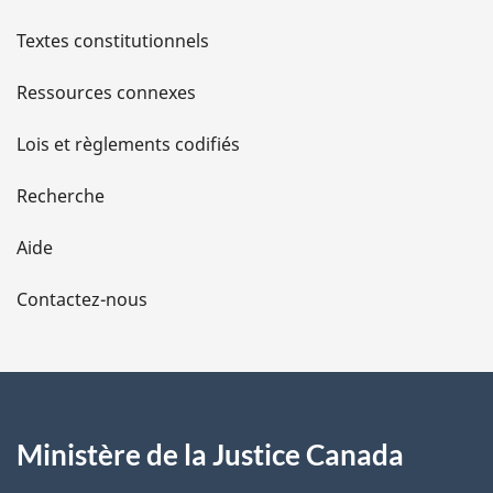
l
Textes constitutionnels
s
Ressources connexes
d
Lois et règlements codifiés
e
Recherche
l
Aide
a
Contactez-nous
p
a
g
Ministère de la Justice Canada
e