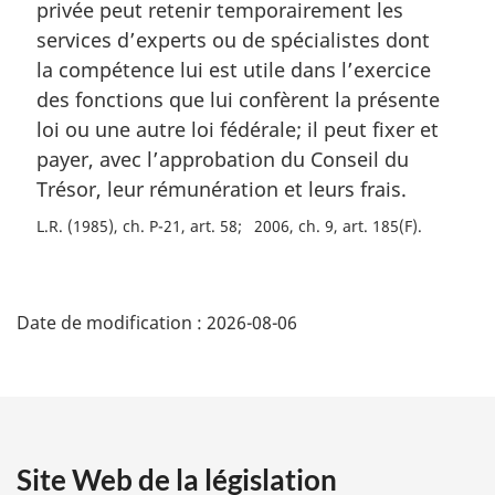
privée peut retenir temporairement les
e
:
m
services d’experts ou de spécialistes dont
a
la compétence lui est utile dans l’exercice
r
des fonctions que lui confèrent la présente
g
loi ou une autre loi fédérale; il peut fixer et
i
payer, avec l’approbation du Conseil du
n
a
Trésor, leur rémunération et leurs frais.
l
L.R. (1985), ch. P-21, art. 58
2006, ch. 9, art. 185(F)
e
:
D
Date de modification :
2026-08-06
é
t
a
Site Web de la législation
i