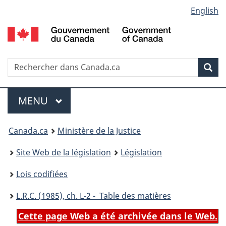
Language
English
Passer
Passer
Passer
au
à
à
selection
contenu
«
la
principal
À
version
propos
HTML
Recherche
R
Rec
de
simplifiée
d
ce
C
Menu
site
MENU
PRINCIPAL
You
Canada.ca
Ministère de la Justice
are
Site Web de la législation
Législation
here:
Lois codifiées
L.R.C.
(1985), ch. L-2 - Table des matières
Cette page Web a été archivée dans le Web.