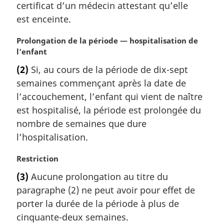
certificat d’un médecin attestant qu’elle
:
est enceinte.
N
Prolongation de la période — hospitalisation de
o
l’enfant
t
(2)
Si, au cours de la période de dix-sept
e
semaines commençant après la date de
m
a
l’accouchement, l’enfant qui vient de naître
r
est hospitalisé, la période est prolongée du
g
nombre de semaines que dure
i
l’hospitalisation.
n
a
N
Restriction
l
o
e
(3)
Aucune prolongation au titre du
t
:
paragraphe (2) ne peut avoir pour effet de
e
m
porter la durée de la période à plus de
a
cinquante-deux semaines.