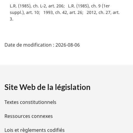
r
L.R. (1985), ch. L-2, art. 206
L.R. (1985), ch. 9 (1er
g
suppl.), art. 10
1993, ch. 42, art. 26
2012, ch. 27, art.
i
3
n
a
l
D
e
Date de modification :
2026-08-06
:
é
t
a
Site Web de la législation
i
l
Textes constitutionnels
s
Ressources connexes
d
Lois et règlements codifiés