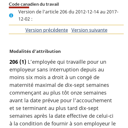
Code canadien du travail
Version de l'article 206 du 2012-12-14 au 2017-
12-02 :
Version précédente
de
Version suivante
de
l'article
l'article
N
Modalités d’attribution
o
206
(1)
L’employée qui travaille pour un
t
employeur sans interruption depuis au
e
m
moins six mois a droit à un congé de
a
maternité maximal de dix-sept semaines
r
commençant au plus tôt onze semaines
g
avant la date prévue pour l’accouchement
i
et se terminant au plus tard dix-sept
n
a
semaines après la date effective de celui-ci
l
à la condition de fournir à son employeur le
e