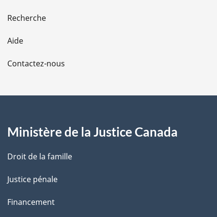
e
Recherche
l
Aide
a
Contactez-nous
p
a
g
Ministère de la Justice Canada
e
Droit de la famille
Justice pénale
Financement