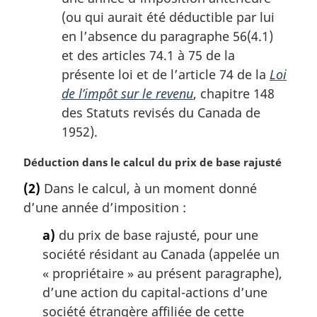
(ou qui aurait été déductible par lui
en l’absence du paragraphe 56(4.1)
et des articles 74.1 à 75 de la
présente loi et de l’article 74 de la
Loi
de l’impôt sur le revenu
, chapitre 148
des Statuts revisés du Canada de
1952).
N
Déduction dans le calcul du prix de base rajusté
o
(2)
Dans le calcul, à un moment donné
t
d’une année d’imposition :
e
m
a)
du prix de base rajusté, pour une
a
société résidant au Canada (appelée un
r
g
« propriétaire » au présent paragraphe),
i
d’une action du capital-actions d’une
n
société étrangère affiliée de cette