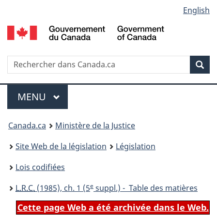
Language
English
Passer
Passer
Passer
au
à
à
selection
contenu
«
la
principal
À
version
propos
HTML
Recherche
R
Rec
de
simplifiée
d
ce
C
Menu
site
MENU
PRINCIPAL
You
Canada.ca
Ministère de la Justice
are
Site Web de la législation
Législation
here:
Lois codifiées
e
L.R.C.
(1985), ch. 1 (5
suppl.) - Table des matières
Cette page Web a été archivée dans le Web.