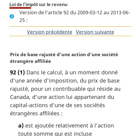
Loi de l’impôt sur le revenu
Version de l'article 92 du 2009-03-12 au 2013-06-
25 :
Version précédente
de
Version suivante
de
l'article
l'article
N
Prix de base rajusté d’une action d’une société
o
étrangère affiliée
t
92
(1)
Dans le calcul, à un moment donné
e
d’une année d’imposition, du prix de base
m
a
rajusté, pour un contribuable qui réside au
r
Canada, d’une action lui appartenant du
g
capital-actions d’une de ses sociétés
i
étrangères affiliées :
n
a
a)
est ajoutée relativement à l’action
l
toute somme qui est incluse
e