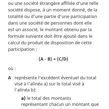
ou une société étrangère affiliée d’une telle
m
a
société dispose, à un moment donné, de la
r
totalité ou d’une partie d’une participation
g
dans une société de personnes dont elle
i
est un associé, le montant obtenu par la
n
formule suivante doit être ajouté dans le
a
l
calcul du produit de disposition de cette
e
participation :
:
(A - B) × (C/D)
où :
A
représente l’excédent éventuel du total
visé à l’alinéa a) sur le total visé à
l’alinéa b):
a)
le total des montants
représentant chacun un montant que