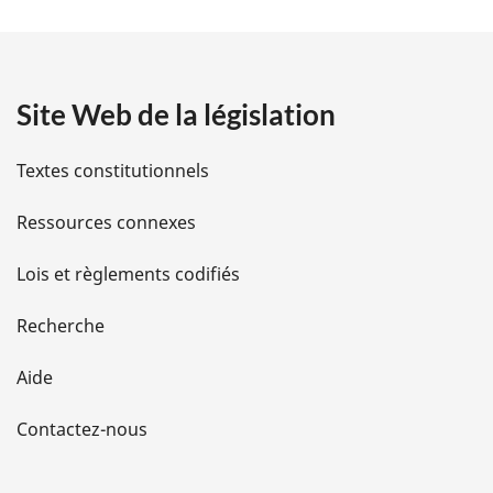
t
a
Site Web de la législation
i
l
Textes constitutionnels
s
Ressources connexes
d
Lois et règlements codifiés
e
Recherche
l
Aide
a
Contactez-nous
p