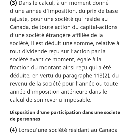
(3)
Dans le calcul, à un moment donné
t
d’une année d’imposition, du prix de base
e
m
rajusté, pour une société qui réside au
a
Canada, de toute action du capital-actions
r
d’une société étrangère affiliée de la
g
société, il est déduit une somme, relative à
i
tout dividende reçu sur l’action par la
n
a
société avant ce moment, égale à la
l
fraction du montant ainsi reçu qui a été
e
déduite, en vertu du paragraphe 113(2), du
:
revenu de la société pour l’année ou toute
année d’imposition antérieure dans le
calcul de son revenu imposable.
N
Disposition d’une participation dans une société
o
de personnes
t
(4)
Lorsqu’une société résidant au Canada
e