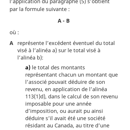
l’application du paragraphe (5) s’obtient
e
m
par la formule suivante :
a
A - B
r
g
où :
i
n
A
représente l’excédent éventuel du total
a
visé à l’alinéa a) sur le total visé à
l
l’alinéa b):
e
:
a)
le total des montants
représentant chacun un montant que
l’associé pouvait déduire de son
revenu, en application de l’alinéa
113(1)d), dans le calcul de son revenu
imposable pour une année
d’imposition, ou aurait pu ainsi
déduire s’il avait été une société
résidant au Canada, au titre d’une