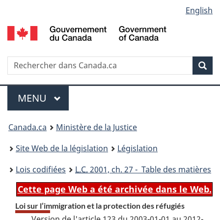
Language
English
Passer
Passer
Passer
au
à
à
selection
contenu
«
la
principal
À
version
propos
HTML
Recherche
R
Rec
de
simplifiée
d
ce
C
Menu
site
MENU
PRINCIPAL
You
Canada.ca
Ministère de la Justice
are
Site Web de la législation
Législation
here:
Lois codifiées
L.C.
2001, ch. 27 - Table des matières
Cette page Web a été archivée dans le Web.
Loi sur l’immigration et la protection des réfugiés
Version de l'article 123 du 2003-01-01 au 2012-