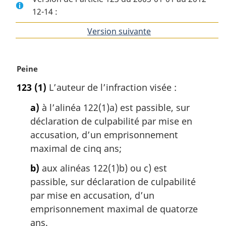
12-14 :
Version suivante
de
l'article
N
Peine
o
123
(1)
L’auteur de l’infraction visée :
t
e
a)
à l’alinéa 122(1)a) est passible, sur
m
déclaration de culpabilité par mise en
a
accusation, d’un emprisonnement
r
g
maximal de cinq ans;
i
b)
aux alinéas 122(1)b) ou c) est
n
a
passible, sur déclaration de culpabilité
l
par mise en accusation, d’un
e
emprisonnement maximal de quatorze
:
ans.