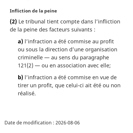
N
Infliction de la peine
o
(2)
Le tribunal tient compte dans l’infliction
t
de la peine des facteurs suivants :
e
m
a)
l’infraction a été commise au profit
a
ou sous la direction d’une organisation
r
g
criminelle — au sens du paragraphe
i
121(2) — ou en association avec elle;
n
a
b)
l’infraction a été commise en vue de
l
tirer un profit, que celui-ci ait été ou non
e
réalisé.
:
D
Date de modification :
2026-08-06
é