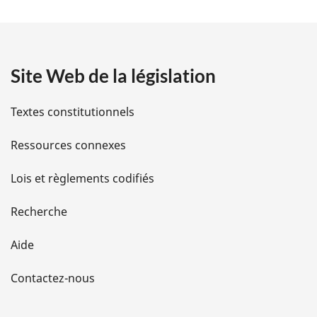
t
a
Site Web de la législation
i
l
Textes constitutionnels
s
Ressources connexes
d
Lois et règlements codifiés
e
Recherche
l
Aide
a
Contactez-nous
p