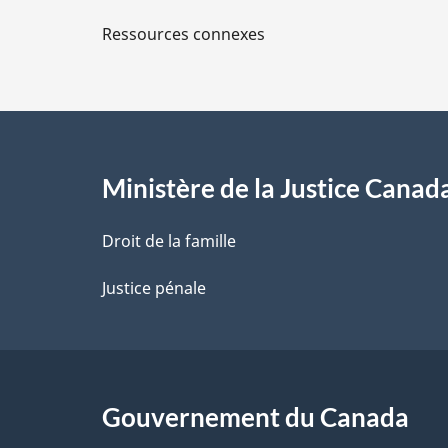
l
Ressources connexes
s
d
e
l
Ministère de la Justice Canad
a
Droit de la famille
p
Justice pénale
a
g
Gouvernement du Canada
e