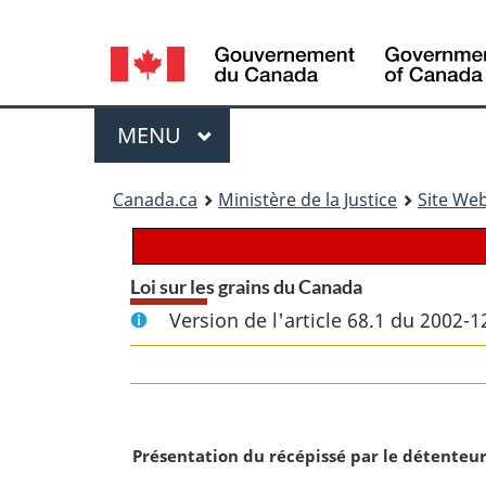
Language
selection
Menu
MENU
PRINCIPAL
You
Canada.ca
Ministère de la Justice
Site Web
are
here:
Loi sur les grains du Canada
Version de l'article 68.1 du 2002-1
N
Présentation du récépissé par le détenteu
o