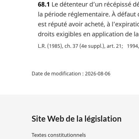
68.1
Le détenteur d’un récépissé déli
t
e
la période réglementaire. À défaut d
m
est réputé avoir acheté, à l’expirati
a
droits exigibles en application de l
r
g
L.R. (1985), ch. 37 (4e suppl.), art. 21
1994,
i
n
a
D
l
Date de modification :
2026-08-06
e
é
:
t
a
Site Web de la législation
i
Textes constitutionnels