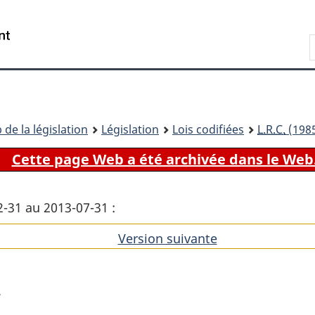
Passer
Passer
Passer
au
à
à
Recherche
contenu
«
la
principal
À
version
propos
HTML
de
simplifiée
ce
 de la législation
Législation
Lois codifiées
L.R.C.
(1985
site
Cette page Web a été archivée dans le Web
2-31 au 2013-07-31 :
Version suivante
de
l'article
r