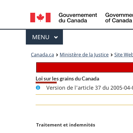
Language
selection
Menu
MENU
PRINCIPAL
You
Canada.ca
Ministère de la Justice
Site Web
are
here:
Loi sur les grains du Canada
Version de l'article 37 du 2005-04-
N
Traitement et indemnités
o