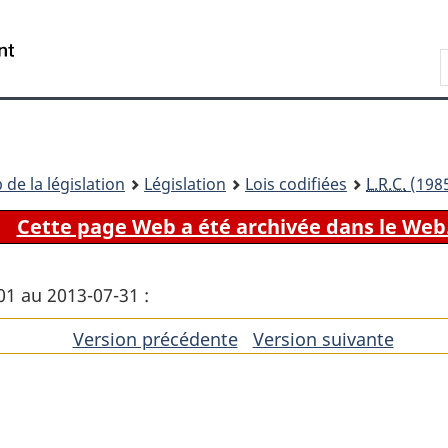
Passer
Passer
Passer
au
à
à
Recherche
contenu
«
la
principal
À
version
propos
HTML
de
simplifiée
ce
 de la législation
Législation
Lois codifiées
L.R.C.
(1985
site
Cette page Web a été archivée dans le Web
01 au 2013-07-31 :
Version précédente
de
Version suivante
de
l'article
l'artic