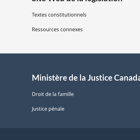
i
Textes constitutionnels
l
Ressources connexes
s
d
e
l
Ministère de la Justice Canad
a
Droit de la famille
p
Justice pénale
a
g