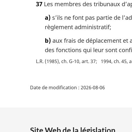
37
Les membres des tribunaux d’appe
t
e
a)
s’ils ne font pas partie de l’
m
a
règlement administratif;
r
g
b)
aux frais de déplacement et a
i
des fonctions qui leur sont confi
n
a
L.R. (1985), ch. G-10, art. 37
1994, ch. 45, a
l
e
D
:
Date de modification :
2026-08-06
é
t
a
Site Web de la législation