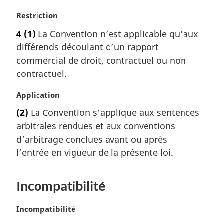
a
r
N
Restriction
g
o
4
(1)
La Convention n’est applicable qu’aux
i
t
différends découlant d’un rapport
n
e
a
m
commercial de droit, contractuel ou non
l
a
contractuel.
e
r
:
g
N
Application
i
o
(2)
La Convention s’applique aux sentences
n
t
a
arbitrales rendues et aux conventions
e
l
m
d’arbitrage conclues avant ou après
e
a
l’entrée en vigueur de la présente loi.
:
r
g
i
Incompatibilité
n
a
N
Incompatibilité
l
o