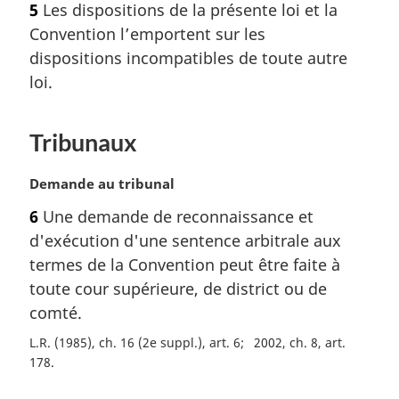
e
5
Les dispositions de la présente loi et la
t
:
Convention l’emportent sur les
e
m
dispositions incompatibles de toute autre
a
loi.
r
g
i
Tribunaux
n
a
N
Demande au tribunal
l
o
e
6
Une demande de reconnaissance et
t
:
d'exécution d'une sentence arbitrale aux
e
m
termes de la Convention peut être faite à
a
toute cour supérieure, de district ou de
r
comté.
g
i
L.R. (1985), ch. 16 (2e suppl.), art. 6
2002, ch. 8, art.
n
178
a
l