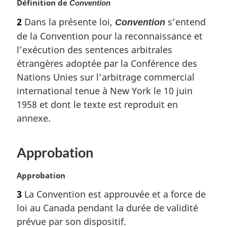
n
Définition de
Convention
a
2
Dans la présente loi,
s’entend
Convention
l
de la Convention pour la reconnaissance et
e
:
l’exécution des sentences arbitrales
étrangères adoptée par la Conférence des
Nations Unies sur l’arbitrage commercial
international tenue à New York le 10 juin
1958 et dont le texte est reproduit en
annexe.
Approbation
N
Approbation
o
3
La Convention est approuvée et a force de
t
loi au Canada pendant la durée de validité
e
m
prévue par son dispositif.