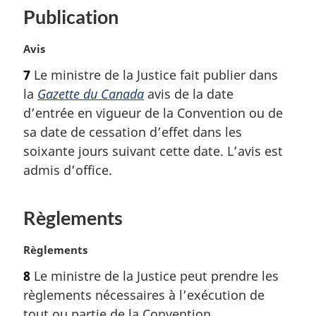
Publication
e
:
N
Avis
o
7
Le ministre de la Justice fait publier dans
t
la
Gazette du Canada
avis de la date
e
m
d’entrée en vigueur de la Convention ou de
a
sa date de cessation d’effet dans les
r
soixante jours suivant cette date. L’avis est
g
admis d’office.
i
n
a
Règlements
l
e
N
Règlements
:
o
8
Le ministre de la Justice peut prendre les
t
règlements nécessaires à l’exécution de
e
m
tout ou partie de la Convention.