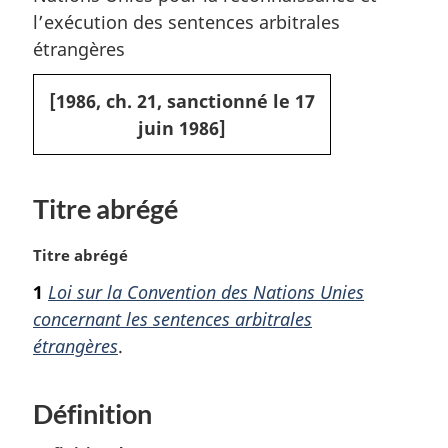
l’exécution des sentences arbitrales
étrangères
[1986, ch. 21, sanctionné le 17
juin 1986]
Titre abrégé
N
Titre abrégé
o
1
Loi sur la Convention des Nations Unies
t
concernant les sentences arbitrales
e
m
étrangères
.
a
r
Définition
g
i