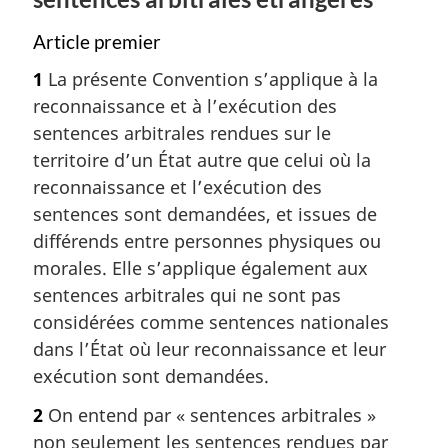
f
a
é
Article premier
r
g
e
e
1
La présente Convention s’applique à la
n
reconnaissance et à l’exécution des
c
sentences arbitrales rendues sur le
e
d
territoire d’un État autre que celui où la
e
reconnaissance et l’exécution des
l
sentences sont demandées, et issues de
a
différends entre personnes physiques ou
n
o
morales. Elle s’applique également aux
t
sentences arbitrales qui ne sont pas
e
considérées comme sentences nationales
d
dans l’État où leur reconnaissance et leur
e
exécution sont demandées.
b
a
2
On entend par « sentences arbitrales »
s
non seulement les sentences rendues par
d