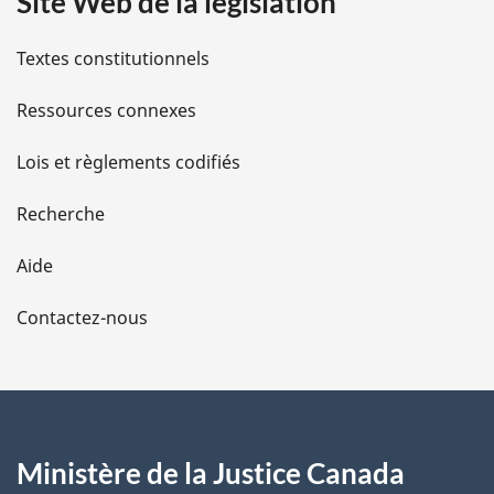
Site Web de la législation
i
l
Textes constitutionnels
s
Ressources connexes
d
Lois et règlements codifiés
e
Recherche
l
Aide
a
Contactez-nous
p
a
g
Ministère de la Justice Canada
e