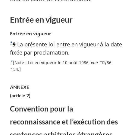
a
r
Entrée en vigueur
g
i
n
N
Entrée en vigueur
a
o
*
N
9
La présente loi entre en vigueur à la date
l
t
e
o
fixée par proclamation.
e
:
m
t
*
R
[Note : Loi en vigueur le 10 août 1986,
voir
TR/86-
a
e
e
154.]
r
t
d
g
o
e
i
ANNEXE
u
b
n
(article 2)
r
a
a
à
l
Convention pour la
s
l
e
a
d
:
reconnaissance et l’exécution des
r
e
é
p
sentences arbitrales étrangères