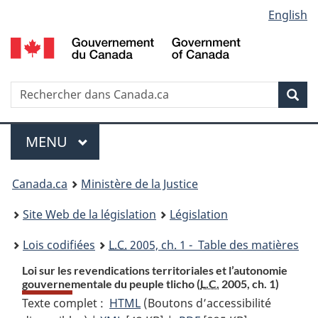
Language
English
Passer
Passer
Passer
au
à
à
selection
contenu
«
la
principal
À
version
propos
HTML
Recherche
R
Rec
de
simplifiée
d
ce
C
Menu
site
MENU
PRINCIPAL
You
Canada.ca
Ministère de la Justice
are
Site Web de la législation
Législation
here:
Lois codifiées
L.C.
2005, ch. 1 - Table des matières
Loi sur les revendications territoriales et l’autonomie
gouvernementale du peuple tlicho (
L.C.
2005, ch. 1)
Texte complet :
HTML
Texte
(Boutons d’accessibilité