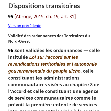
Dispositions transitoires
95
[Abrogé, 2019, ch. 19, art. 81]
Version précédente
N
Validité des ordonnances des Territoires du
o
Nord-Ouest
t
96
Sont validées les ordonnances — celle
e
intitulée
Loi sur l’accord sur les
m
a
revendications territoriales et l’autonomie
r
, celle
gouvernementale du peuple tlicho
g
constituant les administrations
i
communautaires visées au chapitre 8 de
n
a
l’Accord et celle constituant une agence
l
de services communautaires comme le
e
prévoit la première entente de services
: