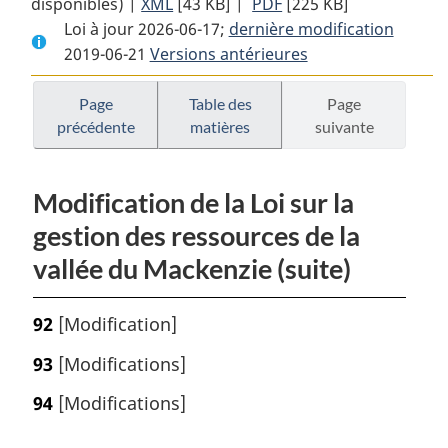
disponibles) |
XML
Texte
[43 KB]
complet
|
PDF
Texte
[225 KB]
Loi à jour 2026-06-17;
complet
:
dernière modification
complet
2019-06-21
Versions antérieures
:
Loi
:
Loi
sur
Loi
sur
les
sur
Page
Table des
Page
précédente
matières
suivante
les
revendications
les
revendications
territoriales
revendications
territoriales
et
territoriales
Modification de la Loi sur la
et
l’autonomie
et
l’autonomie
gouvernementale
l’autonomie
gestion des ressources de la
gouvernementale
du
gouvernementale
vallée du Mackenzie (suite)
du
peuple
du
peuple
tlicho
peuple
92
[Modification]
tlicho
tlicho
93
[Modifications]
94
[Modifications]