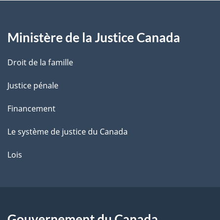
a
g
g
e
Ministère de la Justice Canada
e
Droit de la famille
Justice pénale
Financement
Le système de justice du Canada
Lois
Gouvernement du Canada