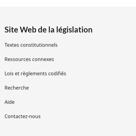
e
t
n
c
a
e
Site Web de la législation
i
d
e
l
l
Textes constitutionnels
a
s
n
Ressources connexes
o
d
t
Lois et règlements codifiés
e
e
d
Recherche
e
l
b
Aide
a
a
s
d
Contactez-nous
p
e
p
a