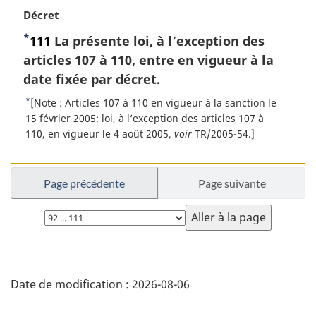
N
Décret
o
*
N
111
La présente loi, à l’exception des
t
o
articles 107 à 110, entre en vigueur à la
e
m
t
date fixée par décret.
a
e
*
R
[Note : Articles 107 à 110 en vigueur à la sanction le
r
d
e
15 février 2005; loi, à l’exception des articles 107 à
g
t
110, en vigueur le 4 août 2005,
voir
TR/2005-54.]
e
i
o
b
n
u
a
a
r
Page précédente
Page suivante
l
s
à
e
d
l
Choisissez
:
a
la
e
r
page
p
é
D
a
f
Date de modification :
2026-08-06
g
é
é
r
e