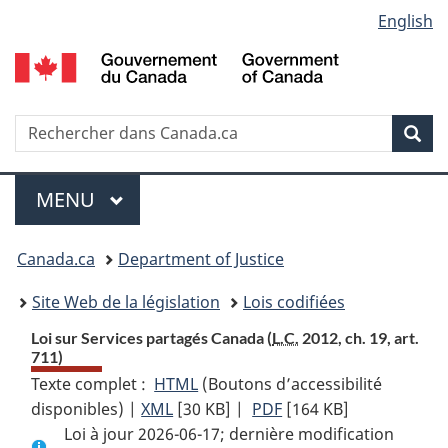
Language
English
Passer
Passer
Passer
au
à
à
selection
contenu
«
la
principal
À
version
propos
HTML
Recherche
R
Rec
de
simplifiée
d
ce
C
Menu
site
MENU
PRINCIPAL
You
Canada.ca
Department of Justice
are
Site Web de la législation
Lois codifiées
here:
Loi sur Services partagés Canada (
L.C.
2012, ch. 19, art.
711)
Texte complet :
HTML
Texte
(Boutons d’accessibilité
disponibles) |
XML
Texte
[30 KB]
complet
|
PDF
Texte
[164 KB]
Loi à jour 2026-06-17; dernière modification
complet
:
complet