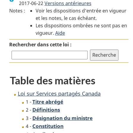
2017-06-22
Versions antérieures
:
Loi
:
Notes :
Voir les dispositions d'entrée en vigueur
Loi
sur
Loi
et les notes, le cas échéant.
sur
Services
sur
Les dispositions ombrées ne sont pas en
Services
partagés
Services
vigueur.
partagés
Aide
Canada
partagés
Canada
Canada
Rechercher dans cette loi :
Table des matières
Loi sur Services partagés Canada
Titre abrégé
1 -
Définitions
2 -
Désignation du ministre
3 -
Constitution
4 -