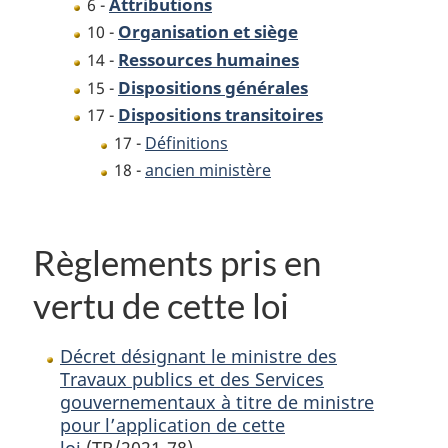
Attributions
6 -
Organisation et siège
10 -
Ressources humaines
14 -
Dispositions générales
15 -
Dispositions transitoires
17 -
17 -
Définitions
18 -
ancien ministère
Règlements pris en
vertu de cette loi
Décret désignant le ministre des
Travaux publics et des Services
gouvernementaux à titre de ministre
pour l’application de cette
loi
(TR/2021-78)