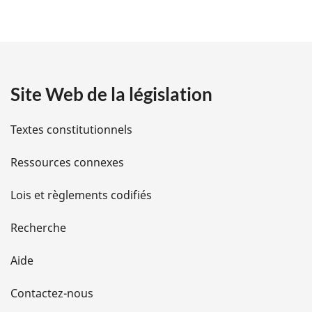
é
t
a
Site Web de la législation
i
l
Textes constitutionnels
s
Ressources connexes
d
Lois et règlements codifiés
e
Recherche
l
Aide
a
Contactez-nous
p