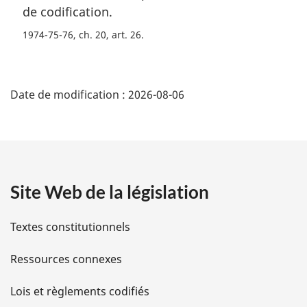
e
a
de codification.
:
r
1974-75-76, ch. 20, art. 26
g
i
n
D
a
Date de modification :
2026-08-06
l
é
e
:
t
a
Site Web de la législation
i
l
Textes constitutionnels
s
Ressources connexes
d
Lois et règlements codifiés