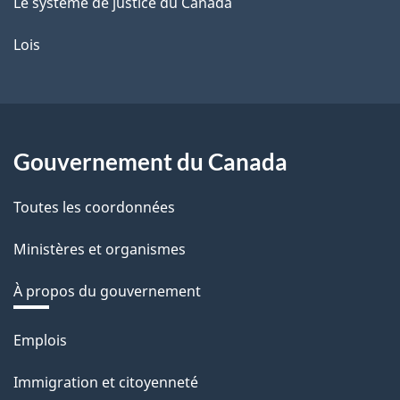
Le système de justice du Canada
Lois
Gouvernement du Canada
Toutes les coordonnées
Ministères et organismes
À propos du gouvernement
Thèmes
Emplois
et
Immigration et citoyenneté
sujets