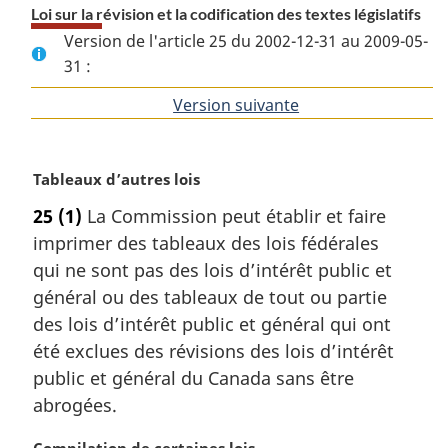
Loi sur la révision et la codification des textes législatifs
Version de l'article 25 du 2002-12-31 au 2009-05-
31 :
Version suivante
de
l'article
N
Tableaux d’autres lois
o
25
(1)
La Commission peut établir et faire
t
imprimer des tableaux des lois fédérales
e
m
qui ne sont pas des lois d’intérêt public et
a
général ou des tableaux de tout ou partie
r
des lois d’intérêt public et général qui ont
g
été exclues des révisions des lois d’intérêt
i
public et général du Canada sans être
n
a
abrogées.
l
e
N
Compilation de certaines lois