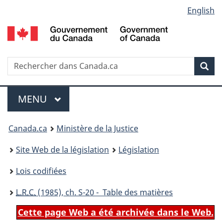
Language
English
Passer
Passer
Passer
au
à
à
selection
contenu
«
la
principal
À
version
propos
HTML
Recherche
R
Rec
de
simplifiée
d
ce
C
Menu
site
MENU
PRINCIPAL
You
Canada.ca
Ministère de la Justice
are
Site Web de la législation
Législation
here:
Lois codifiées
L.R.C.
(1985), ch. S-20 - Table des matières
Cette page Web a été archivée dans le Web.