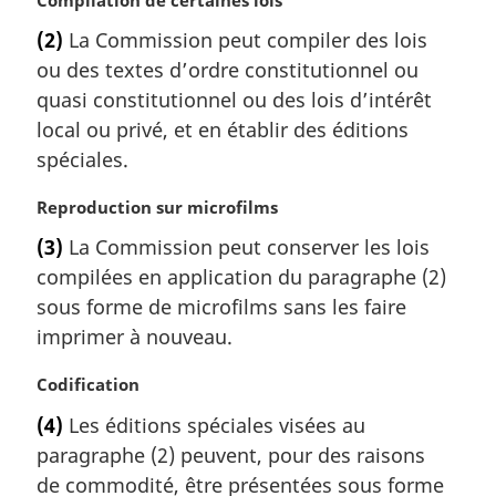
:
o
(2)
La Commission peut compiler des lois
t
ou des textes d’ordre constitutionnel ou
e
m
quasi constitutionnel ou des lois d’intérêt
a
local ou privé, et en établir des éditions
r
spéciales.
g
i
N
Reproduction sur microfilms
n
o
a
(3)
La Commission peut conserver les lois
t
l
compilées en application du paragraphe (2)
e
e
m
sous forme de microfilms sans les faire
:
a
imprimer à nouveau.
r
g
N
Codification
i
o
(4)
Les éditions spéciales visées au
n
t
a
paragraphe (2) peuvent, pour des raisons
e
l
m
de commodité, être présentées sous forme