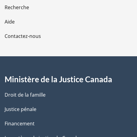
e
Recherche
l
Aide
a
Contactez-nous
p
a
g
Ministère de la Justice Canada
e
Droit de la famille
Justice pénale
Financement