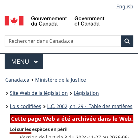
Language
English
Passer
Passer
Passer
au
à
à
selection
contenu
«
la
principal
À
version
propos
HTML
Recherche
R
Rec
de
simplifiée
d
ce
C
Menu
site
MENU
PRINCIPAL
You
Canada.ca
Ministère de la Justice
are
Site Web de la législation
Législation
here:
Lois codifiées
L.C.
2002, ch. 29 - Table des matières
Cette page Web a été archivée dans le Web.
Loi sur les espèces en péril
Version de l'article 3 du 2024-11-27 au 2026-06-