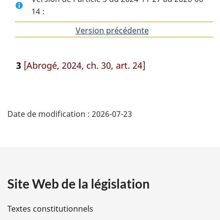
14 :
Version précédente
de
l'article
3
[Abrogé, 2024, ch. 30, art. 24]
D
Date de modification :
2026-07-23
é
t
a
Site Web de la législation
i
l
Textes constitutionnels