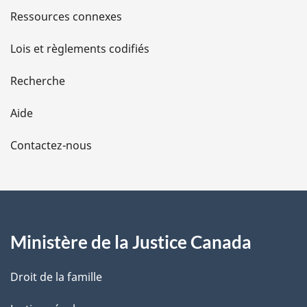
s
Ressources connexes
d
Lois et règlements codifiés
e
Recherche
l
Aide
a
Contactez-nous
p
a
g
Ministère de la Justice Canada
e
Droit de la famille