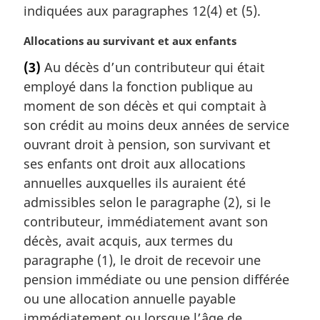
indiquées aux paragraphes 12(4) et (5).
N
Allocations au survivant et aux enfants
o
(3)
Au décès d’un contributeur qui était
t
employé dans la fonction publique au
e
m
moment de son décès et qui comptait à
a
son crédit au moins deux années de service
r
ouvrant droit à pension, son survivant et
g
ses enfants ont droit aux allocations
i
annuelles auxquelles ils auraient été
n
a
admissibles selon le paragraphe (2), si le
l
contributeur, immédiatement avant son
e
décès, avait acquis, aux termes du
:
paragraphe (1), le droit de recevoir une
pension immédiate ou une pension différée
ou une allocation annuelle payable
immédiatement ou lorsque l’âge de