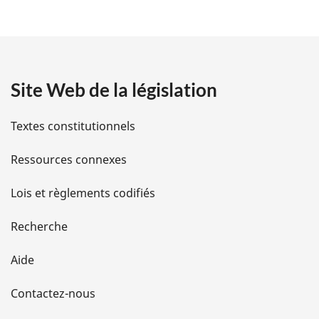
é
t
a
Site Web de la législation
i
l
Textes constitutionnels
s
Ressources connexes
d
Lois et règlements codifiés
e
Recherche
l
Aide
a
Contactez-nous
p