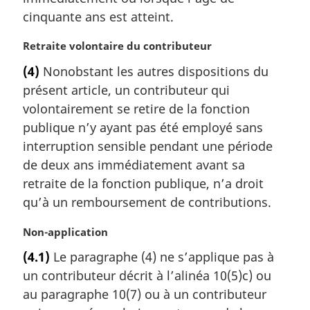
cinquante ans est atteint.
N
Retraite volontaire du contributeur
o
(4)
Nonobstant les autres dispositions du
t
présent article, un contributeur qui
e
m
volontairement se retire de la fonction
a
publique n’y ayant pas été employé sans
r
interruption sensible pendant une période
g
de deux ans immédiatement avant sa
i
retraite de la fonction publique, n’a droit
n
a
qu’à un remboursement de contributions.
l
e
N
Non-application
:
o
(4.1)
Le paragraphe (4) ne s’applique pas à
t
un contributeur décrit à l’alinéa 10(5)c) ou
e
m
au paragraphe 10(7) ou à un contributeur
a