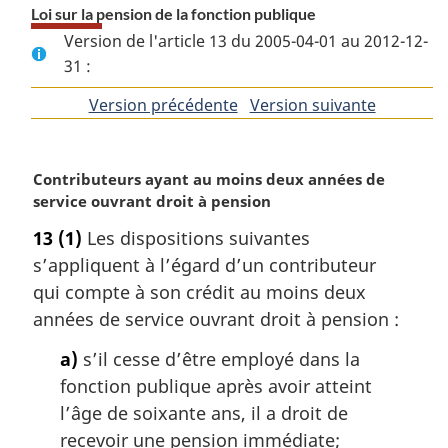
Loi sur la pension de la fonction publique
Version de l'article 13 du 2005-04-01 au 2012-12-
31 :
Version précédente
de
Version suivante
de
l'article
l'article
N
Contributeurs ayant au moins deux années de
o
service ouvrant droit à pension
t
13
(1)
Les dispositions suivantes
e
s’appliquent à l’égard d’un contributeur
m
a
qui compte à son crédit au moins deux
r
années de service ouvrant droit à pension :
g
i
a)
s’il cesse d’être employé dans la
n
fonction publique après avoir atteint
a
l’âge de soixante ans, il a droit de
l
recevoir une pension immédiate;
e