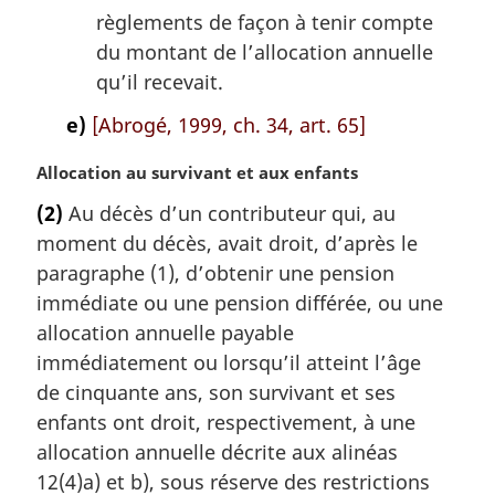
règlements de façon à tenir compte
du montant de l’allocation annuelle
qu’il recevait.
e)
[Abrogé, 1999, ch. 34, art. 65]
N
Allocation au survivant et aux enfants
o
(2)
Au décès d’un contributeur qui, au
t
moment du décès, avait droit, d’après le
e
m
paragraphe (1), d’obtenir une pension
a
immédiate ou une pension différée, ou une
r
allocation annuelle payable
g
immédiatement ou lorsqu’il atteint l’âge
i
de cinquante ans, son survivant et ses
n
a
enfants ont droit, respectivement, à une
l
allocation annuelle décrite aux alinéas
e
12(4)a) et b), sous réserve des restrictions
: