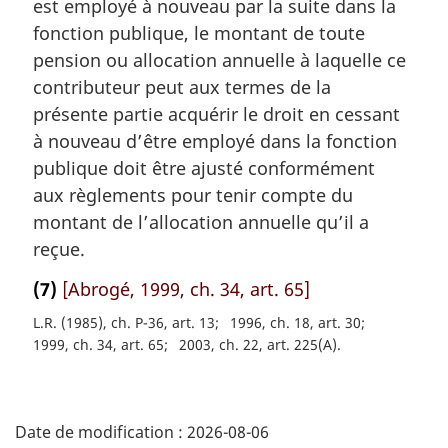
est employé à nouveau par la suite dans la
r
fonction publique, le montant de toute
g
pension ou allocation annuelle à laquelle ce
i
contributeur peut aux termes de la
n
a
présente partie acquérir le droit en cessant
l
à nouveau d’être employé dans la fonction
e
publique doit être ajusté conformément
:
aux règlements pour tenir compte du
montant de l’allocation annuelle qu’il a
reçue.
(7)
[Abrogé, 1999, ch. 34, art. 65]
L.R. (1985), ch. P-36, art. 13
1996, ch. 18, art. 30
1999, ch. 34, art. 65
2003, ch. 22, art. 225(A)
D
Date de modification :
2026-08-06