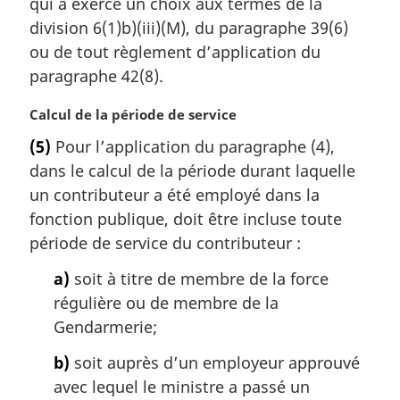
qui a exercé un choix aux termes de la
r
division 6(1)b)(iii)(M), du paragraphe 39(6)
g
ou de tout règlement d’application du
i
paragraphe 42(8).
n
a
N
Calcul de la période de service
l
o
e
(5)
Pour l’application du paragraphe (4),
t
:
dans le calcul de la période durant laquelle
e
m
un contributeur a été employé dans la
a
fonction publique, doit être incluse toute
r
période de service du contributeur :
g
i
a)
soit à titre de membre de la force
n
régulière ou de membre de la
a
Gendarmerie;
l
e
b)
soit auprès d’un employeur approuvé
:
avec lequel le ministre a passé un