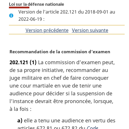
Loi sur la défense nationale
Version de l'article 202.121 du 2018-09-01 au
2022-06-19 :
Version précédente
de
Version suivante
de
l'article
l'article
N
Recommandation de la commission d’examen
o
202.121
(1)
La commission d’examen peut,
t
de sa propre initiative, recommander au
e
m
juge militaire en chef de faire convoquer
a
une cour martiale en vue de tenir une
r
audience pour décider si la suspension de
g
l’instance devrait être prononcée, lorsque,
i
à la fois :
n
a
a)
elle a tenu une audience en vertu des
l
articles 672.81 ou 672.82 du
Code
e