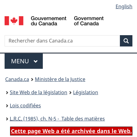
Language
English
Passer
Passer
Passer
au
à
à
selection
contenu
«
la
principal
À
version
propos
HTML
Recherche
R
Rec
de
simplifiée
d
ce
C
Menu
site
MENU
PRINCIPAL
You
Canada.ca
Ministère de la Justice
are
Site Web de la législation
Législation
here:
Lois codifiées
L.R.C.
(1985), ch. N-5 - Table des matières
Cette page Web a été archivée dans le Web.