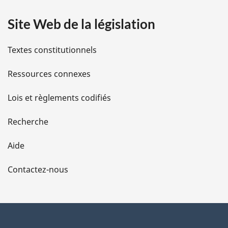
a
Site Web de la législation
i
l
Textes constitutionnels
s
Ressources connexes
d
Lois et règlements codifiés
e
Recherche
l
Aide
a
Contactez-nous
p
a
g