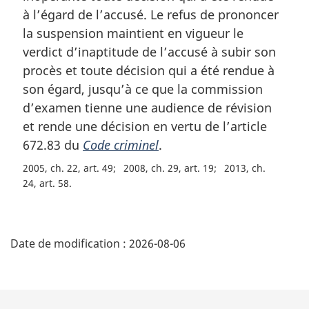
m
à l’égard de l’accusé. Le refus de prononcer
a
la suspension maintient en vigueur le
r
verdict d’inaptitude de l’accusé à subir son
g
procès et toute décision qui a été rendue à
i
son égard, jusqu’à ce que la commission
n
a
d’examen tienne une audience de révision
l
et rende une décision en vertu de l’article
e
672.83 du
Code criminel
.
:
2005, ch. 22, art. 49
2008, ch. 29, art. 19
2013, ch.
24, art. 58
D
Date de modification :
2026-08-06
é
t