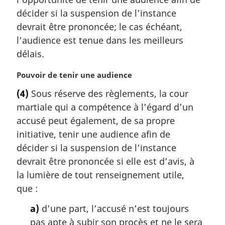
i
décider si la suspension de l’instance
n
a
devrait être prononcée; le cas échéant,
l
l’audience est tenue dans les meilleurs
e
délais.
:
N
Pouvoir de tenir une audience
o
(4)
Sous réserve des règlements, la cour
t
martiale qui a compétence à l’égard d’un
e
m
accusé peut également, de sa propre
a
initiative, tenir une audience afin de
r
décider si la suspension de l’instance
g
devrait être prononcée si elle est d’avis, à
i
la lumière de tout renseignement utile,
n
a
que :
l
a)
d’une part, l’accusé n’est toujours
e
:
pas apte à subir son procès et ne le sera