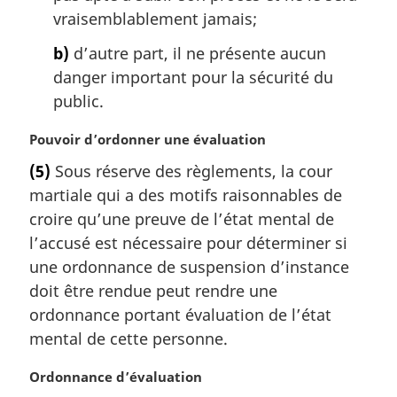
vraisemblablement jamais;
b)
d’autre part, il ne présente aucun
danger important pour la sécurité du
public.
N
Pouvoir d’ordonner une évaluation
o
(5)
Sous réserve des règlements, la cour
t
martiale qui a des motifs raisonnables de
e
m
croire qu’une preuve de l’état mental de
a
l’accusé est nécessaire pour déterminer si
r
une ordonnance de suspension d’instance
g
doit être rendue peut rendre une
i
ordonnance portant évaluation de l’état
n
a
mental de cette personne.
l
e
N
Ordonnance d’évaluation
:
o