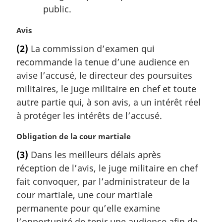
public.
N
Avis
o
(2)
La commission d’examen qui
t
recommande la tenue d’une audience en
e
m
avise l’accusé, le directeur des poursuites
a
militaires, le juge militaire en chef et toute
r
autre partie qui, à son avis, a un intérêt réel
g
à protéger les intérêts de l’accusé.
i
n
N
Obligation de la cour martiale
a
o
l
(3)
Dans les meilleurs délais après
t
e
réception de l’avis, le juge militaire en chef
e
:
m
fait convoquer, par l’administrateur de la
a
cour martiale, une cour martiale
r
permanente pour qu’elle examine
g
l’opportunité de tenir une audience afin de