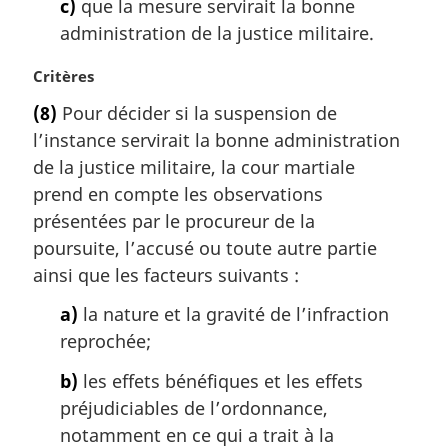
c)
que la mesure servirait la bonne
administration de la justice militaire.
N
Critères
o
(8)
Pour décider si la suspension de
t
l’instance servirait la bonne administration
e
m
de la justice militaire, la cour martiale
a
prend en compte les observations
r
présentées par le procureur de la
g
poursuite, l’accusé ou toute autre partie
i
ainsi que les facteurs suivants :
n
a
a)
la nature et la gravité de l’infraction
l
reprochée;
e
:
b)
les effets bénéfiques et les effets
préjudiciables de l’ordonnance,
notamment en ce qui a trait à la