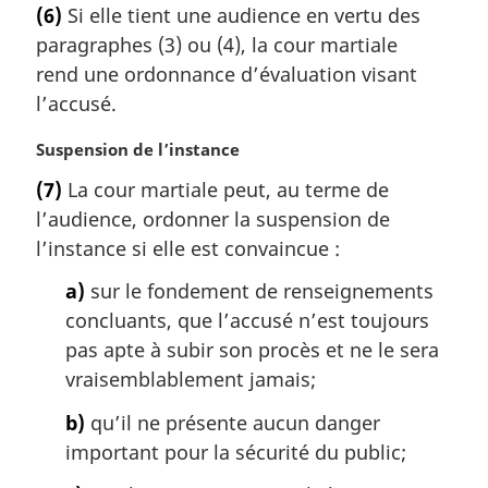
(6)
Si elle tient une audience en vertu des
t
paragraphes (3) ou (4), la cour martiale
e
m
rend une ordonnance d’évaluation visant
a
l’accusé.
r
g
N
Suspension de l’instance
i
o
(7)
La cour martiale peut, au terme de
n
t
a
l’audience, ordonner la suspension de
e
l
m
l’instance si elle est convaincue :
e
a
:
a)
sur le fondement de renseignements
r
g
concluants, que l’accusé n’est toujours
i
pas apte à subir son procès et ne le sera
n
vraisemblablement jamais;
a
l
b)
qu’il ne présente aucun danger
e
important pour la sécurité du public;
: