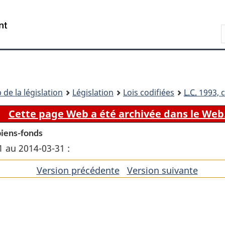
Passer
Passer
Passer
au
à
à
Recherche
contenu
«
la
principal
À
version
propos
HTML
de
simplifiée
ce
 de la législation
Législation
Lois codifiées
L.C.
1993, c
site
Cette page Web a été archivée dans le Web
 biens-fonds
1 au 2014-03-31 :
Version précédente
de
Version suivante
de
l'article
l'artic