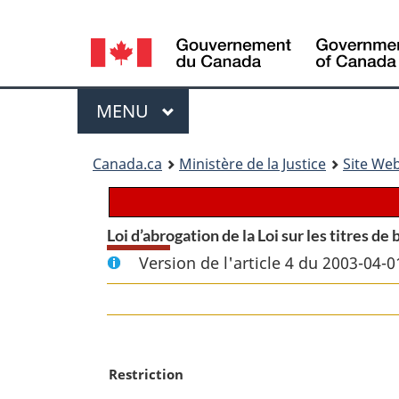
Language
selection
Menu
MENU
PRINCIPAL
You
Canada.ca
Ministère de la Justice
Site Web
are
here:
Loi d’abrogation de la Loi sur les titres de
Version de l'article 4 du 2003-04-0
N
Restriction
o