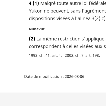
4
(1)
Malgré toute autre loi fédéral
t
e
Yukon ne peuvent, sans l’agrément 
m
dispositions visées à l’alinéa 3(2) c)
a
r
N
Nunavut
g
o
i
(2)
La même restriction s’applique à
t
n
e
correspondent à celles visées aux sous
a
m
l
1993, ch. 41, art. 4
2002, ch. 7, art. 198
a
e
r
:
g
D
i
Date de modification :
2026-08-06
n
é
a
l
t
e
:
a