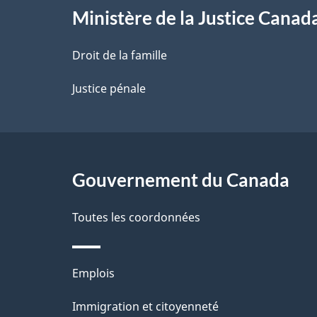
l
Ministère de la Justice Canad
a
Droit de la famille
p
Justice pénale
a
g
Gouvernement du Canada
e
Toutes les coordonnées
Thèmes
Emplois
et
Immigration et citoyenneté