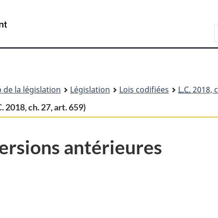
Passer
Passer
Passer
au
à
à
Recherche
contenu
«
la
principal
À
version
propos
HTML
de
simplifiée
ce
 de la législation
Législation
Lois codifiées
L.C.
2018, c
site
. 2018, ch. 27, art. 659)
ersions antérieures