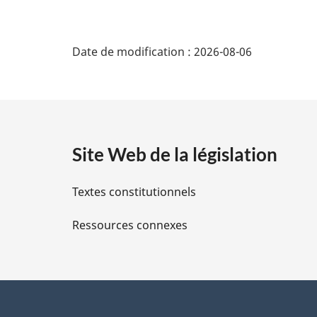
D
Date de modification :
2026-08-06
é
t
a
Site Web de la législation
i
Textes constitutionnels
l
Ressources connexes
s
d
e