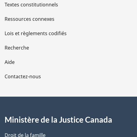
l
Textes constitutionnels
s
Ressources connexes
d
Lois et règlements codifiés
e
Recherche
l
Aide
a
Contactez-nous
p
a
g
Ministère de la Justice Canada
e
Droit de la famille