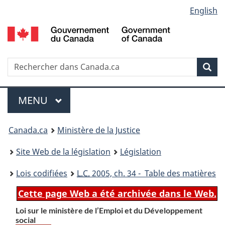
Language
English
Passer
Passer
Passer
au
à
à
selection
contenu
«
la
principal
À
version
propos
HTML
Recherche
R
Rec
de
simplifiée
d
ce
C
Menu
site
MENU
PRINCIPAL
You
Canada.ca
Ministère de la Justice
are
Site Web de la législation
Législation
here:
Lois codifiées
L.C.
2005, ch. 34 - Table des matières
Cette page Web a été archivée dans le Web.
Loi sur le ministère de l’Emploi et du Développement
social