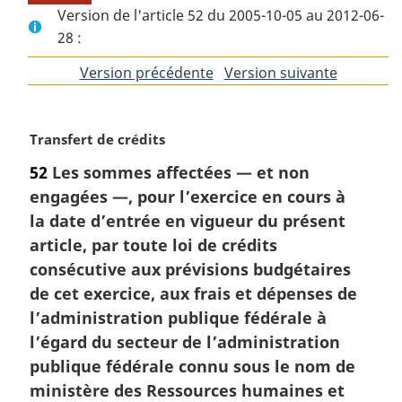
Version de l'article 52 du 2005-10-05 au 2012-06-
28 :
Version précédente
de
Version suivante
de
l'article
l'article
N
Transfert de crédits
o
52
Les sommes affectées — et non
t
engagées —, pour l’exercice en cours à
e
m
la date d’entrée en vigueur du présent
a
article, par toute loi de crédits
r
consécutive aux prévisions budgétaires
g
de cet exercice, aux frais et dépenses de
i
l’administration publique fédérale à
n
a
l’égard du secteur de l’administration
l
publique fédérale connu sous le nom de
e
ministère des Ressources humaines et
: