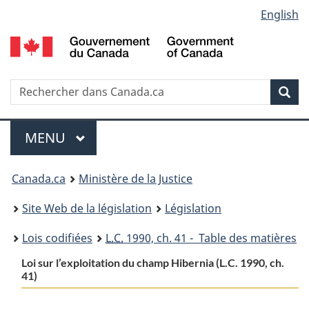
Language
English
Passer
Passer
Passer
au
à
à
selection
contenu
«
la
principal
À
version
propos
HTML
Recherche
R
Rec
de
simplifiée
d
ce
C
Menu
site
MENU
PRINCIPAL
You
Canada.ca
Ministère de la Justice
are
Site Web de la législation
Législation
here:
Lois codifiées
L.C.
1990, ch. 41 - Table des matières
Loi sur l’exploitation du champ Hibernia (L.C. 1990, ch.
41)