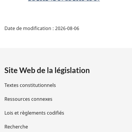
D
Date de modification :
2026-08-06
é
t
a
Site Web de la législation
i
l
Textes constitutionnels
s
Ressources connexes
d
Lois et règlements codifiés
e
Recherche