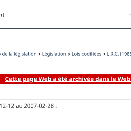
Passer
Passer
Passer
au
à
à
Recherche
contenu
«
la
principal
À
version
propos
HTML
de
simplifiée
ce
 de la législation
Législation
Lois codifiées
L.R.C.
(1985
site
Cette page Web a été archivée dans le Web
2-12 au 2007-02-28 :