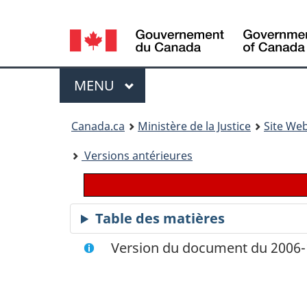
Language
selection
Menu
MENU
PRINCIPAL
You
Canada.ca
Ministère de la Justice
Site Web
are
Versions antérieures
here:
Table des matières
Version du document du 2006-1