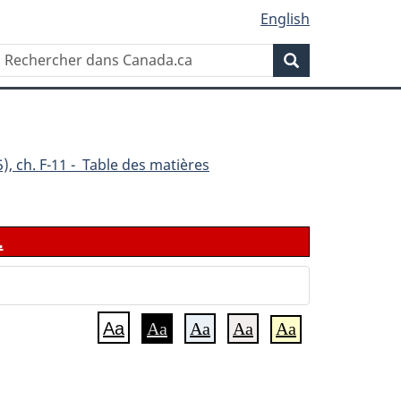
English
Rechercher
Recherche
dans
Canada.ca
), ch. F-11 - Table des matières
.
Aa
Aa
Aa
Aa
Aa