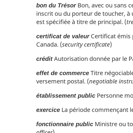
Bon, avec ou sans ce
bon du Trésor
inscrit ou du porteur de toucher, à
est spécifiée à titre de principal. (
tr
Certificat émis
certificat de valeur
Canada. (
security certificate
)
Autorisation donnée par le Pa
crédit
Titre négociabl
effet de commerce
versement postal. (
negotiable inst
Personne mora
établissement public
La période commençant l
exercice
Ministre ou to
fonctionnaire public
officer
)