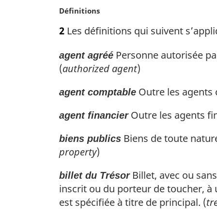
i
N
Définitions
n
o
2
Les définitions qui suivent s’appli
a
t
l
e
e
Personne autorisée par
agent agréé
m
:
a
(
authorized agent
)
r
g
Outre les agents 
agent comptable
i
n
Outre les agents fi
agent financier
a
l
Biens de toute nature
biens publics
e
property
)
:
Billet, avec ou sans
billet du Trésor
inscrit ou du porteur de toucher, à
est spécifiée à titre de principal. (
tr