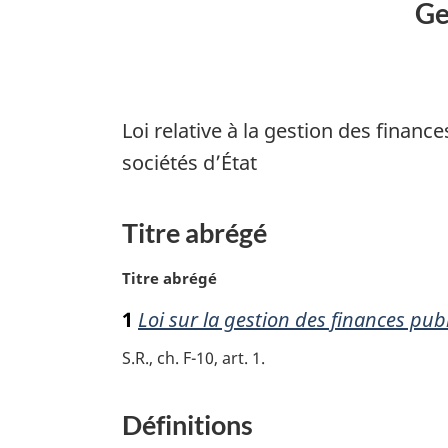
Ge
Loi relative à la gestion des financ
sociétés d’État
Titre abrégé
N
Titre abrégé
o
1
Loi sur la gestion des finances pub
t
e
S.R., ch. F-10, art. 1
m
a
r
Définitions
g