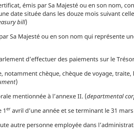
rtificat, émis par Sa Majesté ou en son nom, cons
 une date située dans les douze mois suivant cel
easury bill
)
 par Sa Majesté ou en son nom qui représente une
rlement d’effectuer des paiements sur le Trésor
e, notamment chèque, chèque de voyage, traite, l
rument
)
le mentionnée à l’annexe II. (
departmental cor
er
e 1
avril d’une année et se terminant le 31 mars 
ute autre personne employée dans l’administrati