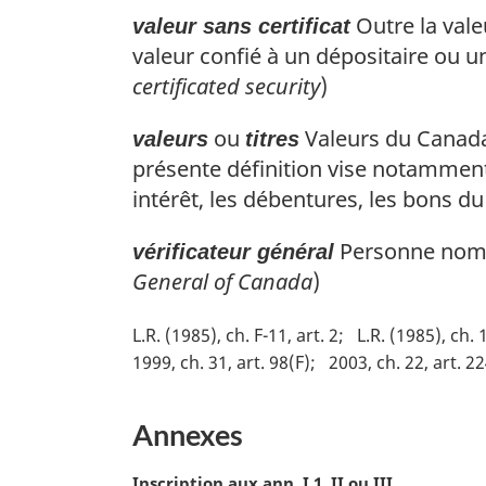
Outre la valeu
valeur sans certificat
valeur confié à un dépositaire ou 
certificated security
)
ou
Valeurs du Canada,
valeurs
titres
présente définition vise notamment le
intérêt, les débentures, les bons du 
Personne nomm
vérificateur général
General of Canada
)
L.R. (1985), ch. F-11, art. 2
L.R. (1985), ch. 
1999, ch. 31, art. 98(F)
2003, ch. 22, art. 2
Annexes
N
Inscription aux ann. I.1, II ou III